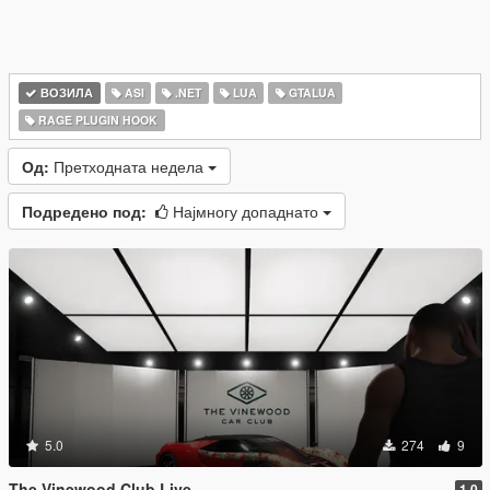
ВОЗИЛА
ASI
.NET
LUA
GTALUA
RAGE PLUGIN HOOK
Од:
Претходната недела
Подредено под:
Најмногу допаднато
5.0
274
9
The Vinewood Club Live
1.0