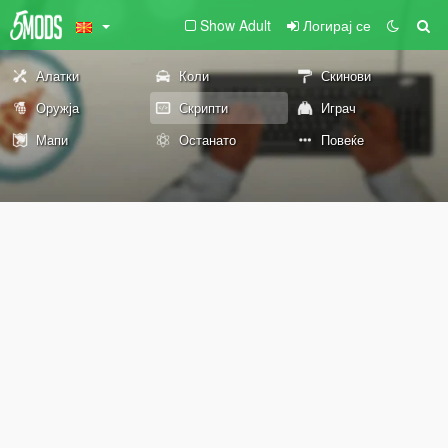
Show Adult
Логирај се
Алатки
Коли
Скинови
Оружја
Скрипти
Играч
Мапи
Останато
Повеќе