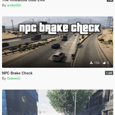
By
andre500
154
5
NPC Brake Check
1.00
By
DrakeoG