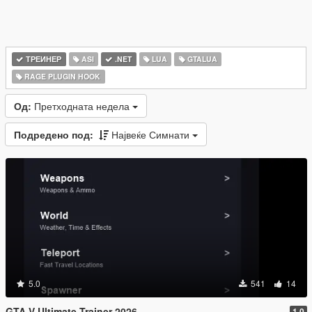
ТРЕИНЕР
ASI
.NET
LUA
GTALUA
RAGE PLUGIN HOOK
Од:
Претходната недела
Подредено под:
Највеќе Симнати
5.0
541
14
GTA V Ultimate Trainer 2026
1.0