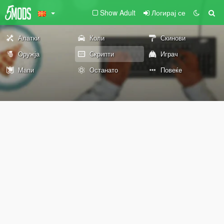
Show Adult
Логирај се
Алатки
Коли
Скинови
Оружја
Скрипти
Играч
Мапи
Останато
Повеќе