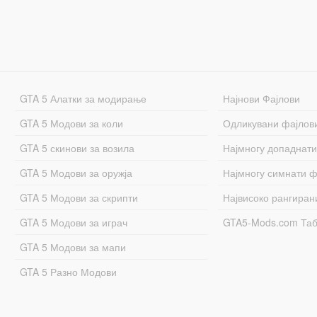
GTA 5 Алатки за модирање
Најнови Фајлови
GTA 5 Модови за коли
Одликувани фајлов
GTA 5 скинови за возила
Најмногу допаднати
GTA 5 Модови за оружја
Најмногу симнати ф
GTA 5 Модови за скрипти
Највисоко рангиран
GTA 5 Модови за играч
GTA5-Mods.com Та
GTA 5 Модови за мапи
GTA 5 Разно Модови