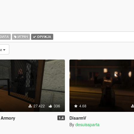
ЗИЛА
ИГРАЧ
ОРУЖЈА
ти
27.422
336
4.68
n Armory
DisarmV
1.4
By
desuissparta