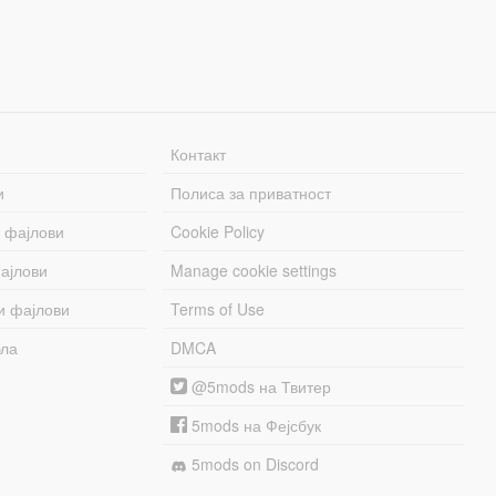
Контакт
и
Полиса за приватност
 фајлови
Cookie Policy
ајлови
Manage cookie settings
и фајлови
Terms of Use
бла
DMCA
@5mods на Твитер
5mods на Фејсбук
5mods on Discord