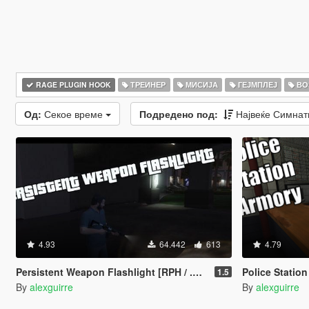
RAGE PLUGIN HOOK
ТРЕИНЕР
МИСИЈА
ГЕЈМПЛЕЈ
ВО
Од:
Секое време
Подредено под:
Највеќе Симна
4.93
64.442
613
4.79
Persistent Weapon Flashlight [RPH / .NET]
Police Statio
1.5
By
alexguirre
By
alexguirre