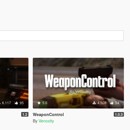
6.117
95
5.0
4.508
54
WeaponControl
1.2
1.0.3
By
Venoxity