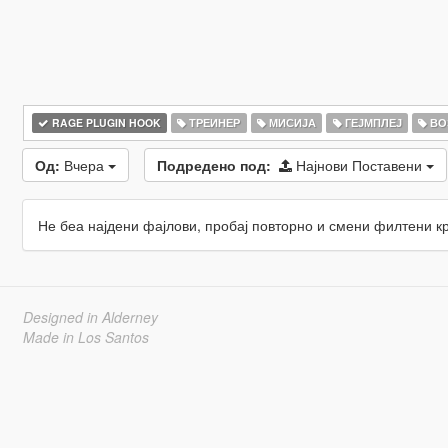
RAGE PLUGIN HOOK
ТРЕИНЕР
МИСИЈА
ГЕЈМПЛЕЈ
ВО
Од:
Вчера
Подредено под:
Најнови Поставени
Не беа најдени фајлови, пробај повторно и смени филтени к
Designed in Alderney
Made in Los Santos