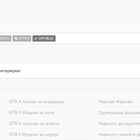
ЗИЛА
ИГРАЧ
ОРУЖЈА
ритериуми
GTA 5 Алатки за модирање
Најнови Фајлови
GTA 5 Модови за коли
Одликувани фајлов
GTA 5 скинови за возила
Најмногу допаднати
GTA 5 Модови за оружја
Најмногу симнати ф