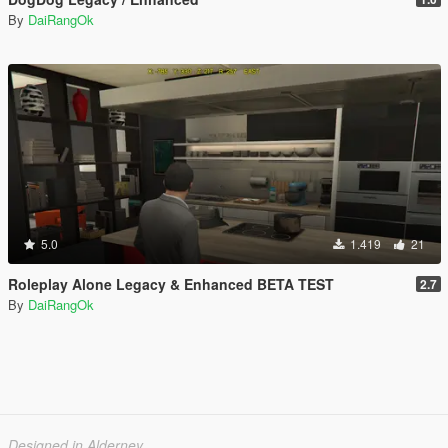
By
DaiRangOk
5.0
1.419
21
Roleplay Alone Legacy & Enhanced BETA TEST
2.7
By
DaiRangOk
Designed in Alderney