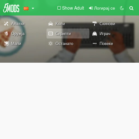
Show Adult
Логирај се
Алатки
Коли
Скинови
Оружја
Скрипти
Играч
Мапи
Останато
Повеќе