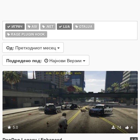
ИГРАЧ
ASI
.NET
LUA
GTALUA
RAGE PLUGIN HOOK
Од:
Претходниот месец
Подредено под:
Најнови Верзии
5.0
74
4
DogDog Legacy / Enhanced
1.0