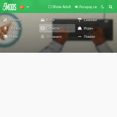
Show Adult
Логирај се
Алатки
Коли
Скинови
Оружја
Скрипти
Играч
Мапи
Останато
Повеќе