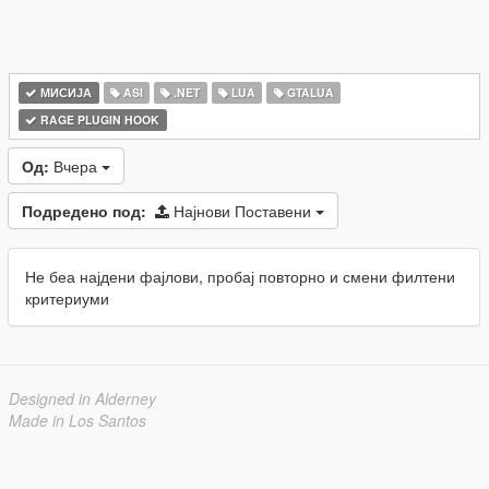
МИСИЈА
ASI
.NET
LUA
GTALUA
RAGE PLUGIN HOOK
Од:
Вчера
Подредено под:
Најнови Поставени
Не беа најдени фајлови, пробај повторно и смени филтени
критериуми
Designed in Alderney
Made in Los Santos