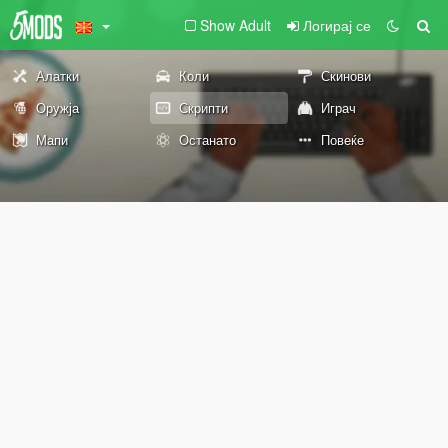
Show Adult
Логирај се
Алатки
Коли
Скинови
Оружја
Скрипти
Играч
Мапи
Останато
Повеќе