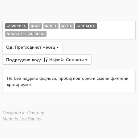
МИСИЈА
ASI
.NET
LUA
GTALUA
RAGE PLUGIN HOOK
Од:
Претходниот месец
Подредено под:
Највеќе Симнати
Не беа најдени фајлови, пробај повторно и смени филтени
критериуми
Designed in Alderney
Made in Los Santos