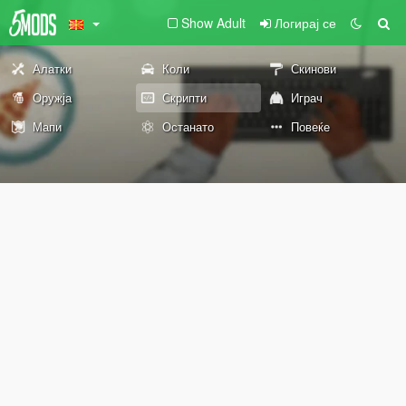
Show Adult
Логирај се
Алатки
Коли
Скинови
Оружја
Скрипти
Играч
Мапи
Останато
Повеќе