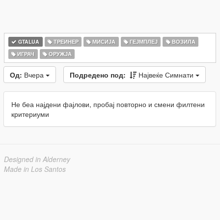
GTALUA
ТРЕИНЕР
МИСИЈА
ГЕЈМПЛЕЈ
ВОЗИЛА
ИГРАЧ
ОРУЖЈА
Од:
Вчера
Подредено под:
Највеќе Симнати
Не беа најдени фајлови, пробај повторно и смени филтени
критериуми
Designed in Alderney
Made in Los Santos