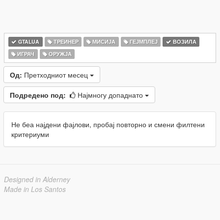
GTALUA
ТРЕИНЕР
МИСИЈА
ГЕЈМПЛЕЈ
ВОЗИЛА
ИГРАЧ
ОРУЖЈА
Од:
Претходниот месец
Подредено под:
Најмногу допаднато
Не беа најдени фајлови, пробај повторно и смени филтени
критериуми
Designed in Alderney
Made in Los Santos