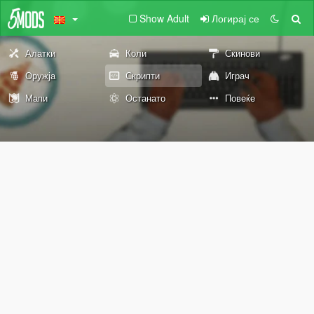
Show Adult
Логирај се
Алатки
Коли
Скинови
Оружја
Скрипти
Играч
Мапи
Останато
Повеќе