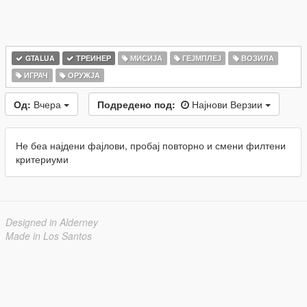
GTALUA
ТРЕИНЕР
МИСИЈА
ГЕЈМПЛЕЈ
ВОЗИЛА
ИГРАЧ
ОРУЖЈА
Од:
Вчера
Подредено под:
Најнови Верзии
Не беа најдени фајлови, пробај повторно и смени филтени
критериуми
Designed in Alderney
Made in Los Santos