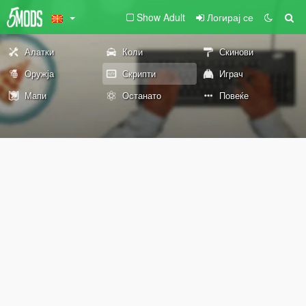
Show Adult
Логирај се
Алатки
Коли
Скинови
Оружја
Скрипти
Играч
Мапи
Останато
Повеќе