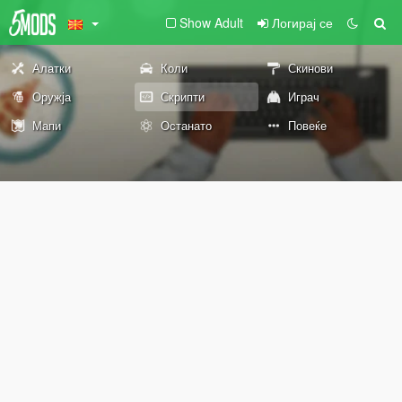
Show Adult
Логирај се
Алатки
Коли
Скинови
Оружја
Скрипти
Играч
Мапи
Останато
Повеќе