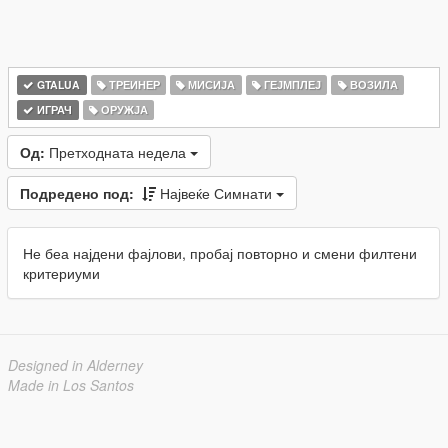
GTALUA
ТРЕИНЕР
МИСИЈА
ГЕЈМПЛЕЈ
ВОЗИЛА
ИГРАЧ
ОРУЖЈА
Од:
Претходната недела
Подредено под:
Највеќе Симнати
Не беа најдени фајлови, пробај повторно и смени филтени
критериуми
Designed in Alderney
Made in Los Santos