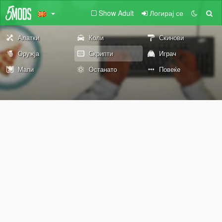
Show Adult
Логирај се
Алатки
Коли
Скинови
Оружја
Скрипти
Играч
Мапи
Останато
Повеќе