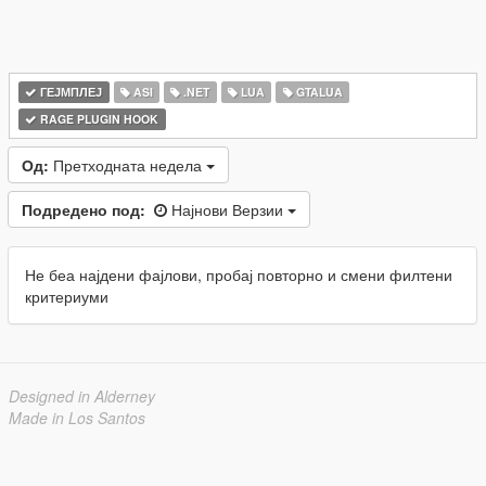
ГЕЈМПЛЕЈ
ASI
.NET
LUA
GTALUA
RAGE PLUGIN HOOK
Од:
Претходната недела
Подредено под:
Најнови Верзии
Не беа најдени фајлови, пробај повторно и смени филтени
критериуми
Designed in Alderney
Made in Los Santos