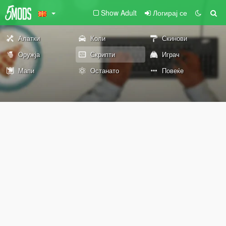
Show Adult
Логирај се
Алатки
Коли
Скинови
Оружја
Скрипти
Играч
Мапи
Останато
Повеќе