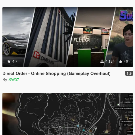
4.7
4.134
40
Direct Order - Online Shopping (Gameplay Overhaul)
1.9
By
SW37