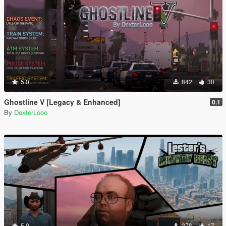
5.0
842
30
Ghostline V [Legacy & Enhanced]
0.1
By
DexterLooo
5.0
278
17