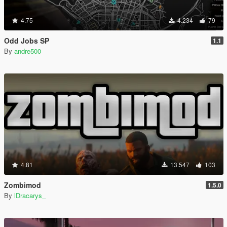
4.75
4.234
79
Odd Jobs SP
1.1
By
andre500
4.81
13.547
103
Zombimod
1.5.0
By
lDracarys_