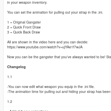
in your weapon inventory.
You can set the animation for pulling out your strap in the .ini.
1 = Original Gangster
2 = Quick Front Draw
3 = Quick Back Draw
All are shown in the video here and you can decide:
https://www.youtube.com/watch?v=ujYAe1f7wJA
Now you can be the gangster that you've always wanted to be! Sta
Changelog
1.1
-You can now edit what weapon you equip in the .ini file.
-The animation time for pulling out and hiding your strap has be
1.2