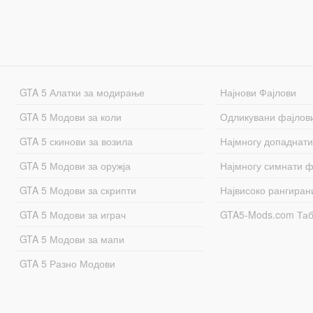
GTA 5 Алатки за модирање
Најнови Фајлови
GTA 5 Модови за коли
Одликувани фајлов
GTA 5 скинови за возила
Најмногу допаднати
GTA 5 Модови за оружја
Најмногу симнати ф
GTA 5 Модови за скрипти
Највисоко рангиран
GTA 5 Модови за играч
GTA5-Mods.com Та
GTA 5 Модови за мапи
GTA 5 Разно Модови