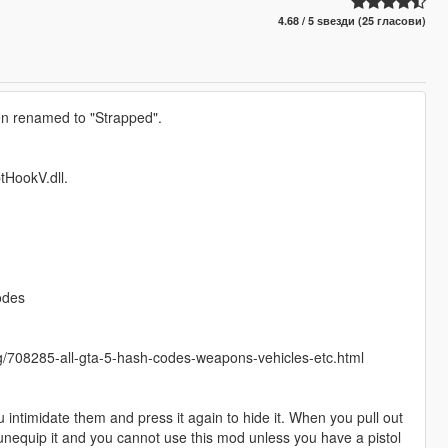
4.68 / 5 ѕвезди (25 гласови)
en renamed to "Strapped".
ptHookV.dll.
odes
/708285-all-gta-5-hash-codes-weapons-vehicles-etc.html
u intimidate them and press it again to hide it. When you pull out
 unequip it and you cannot use this mod unless you have a pistol