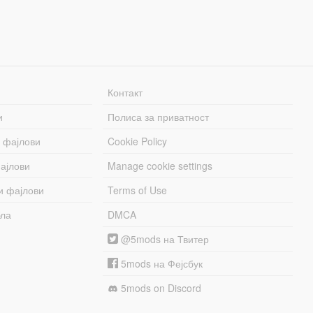
Контакт
и
Полиса за приватност
 фајлови
Cookie Policy
ајлови
Manage cookie settings
и фајлови
Terms of Use
бла
DMCA
@5mods на Твитер
5mods на Фејсбук
5mods on Discord