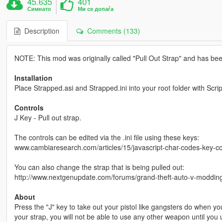
45.635
401
Симнато
Ми се допаѓа
Description
Comments (133)
NOTE: This mod was originally called "Pull Out Strap" and has be
Installation
Place Strapped.asi and Strapped.ini into your root folder with Scri
Controls
J Key - Pull out strap.
The controls can be edited via the .ini file using these keys:
www.cambiaresearch.com/articles/15/javascript-char-codes-key-c
You can also change the strap that is being pulled out:
http://www.nextgenupdate.com/forums/grand-theft-auto-v-modding
About
Press the "J" key to take out your pistol like gangsters do when yo
your strap, you will not be able to use any other weapon until you