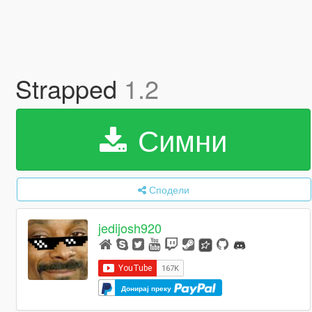
Strapped
1.2
Симни
Сподели
jedijosh920
Донирај преку