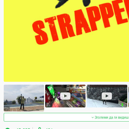
Зголеми да ги видиш