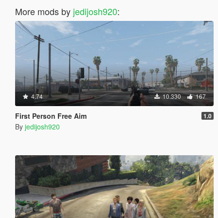
More mods by
jedijosh920
:
4.74
10.330
167
First Person Free Aim
1.0
By
jedijosh920