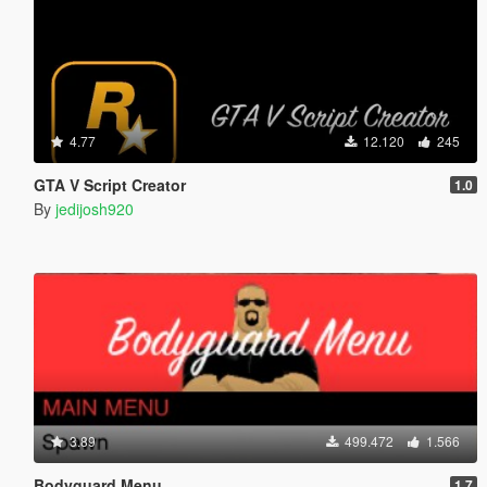
4.77
12.120
245
GTA V Script Creator
1.0
By
jedijosh920
3.89
499.472
1.566
Bodyguard Menu
1.7