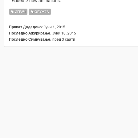
- Added 2 new animations.
ИГРАЧ
ОРУЖЈА
Јуни 1, 2015
Првпат Додадено:
Јуни 18, 2015
Последно Ажурирање:
пред 3 саати
Последно Симнување: