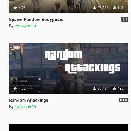
4.75
36.864
146
Spawn Random Bodyguard
1.1
By
jedijosh920
4.72
35.131
485
Random Attackings
0.6a
By
jedijosh920