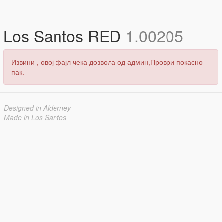
Los Santos RED
1.00205
Извини , овој фајл чека дозвола од админ,Проври покасно
пак.
Designed in Alderney
Made in Los Santos