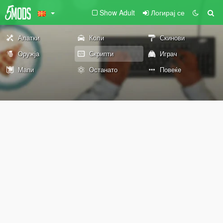
Show Adult
Логирај се
Алатки
Коли
Скинови
Оружја
Скрипти
Играч
Мапи
Останато
Повеќе