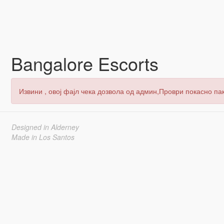
Bangalore Escorts
Извини , овој фајл чека дозвола од админ,Проври покасно пак
Designed in Alderney
Made in Los Santos