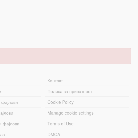
Контакт
и
Полиса за приватност
 фајлови
Cookie Policy
ајлови
Manage cookie settings
и фајлови
Terms of Use
бла
DMCA