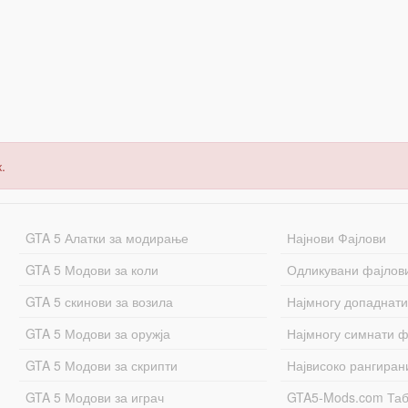
.
GTA 5 Алатки за модирање
Најнови Фајлови
GTA 5 Модови за коли
Одликувани фајлов
GTA 5 скинови за возила
Најмногу допаднати
GTA 5 Модови за оружја
Најмногу симнати ф
GTA 5 Модови за скрипти
Највисоко рангиран
GTA 5 Модови за играч
GTA5-Mods.com Та