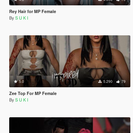
Rey Hair for MP Female
By
S U K I
5.0
5.290
79
Zee Top For MP Female
By
S U K I