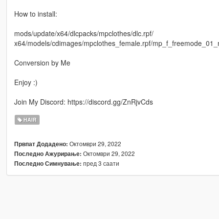
How to install:
mods/update/x64/dlcpacks/mpclothes/dlc.rpf/
x64/models/cdimages/mpclothes_female.rpf/mp_f_freemode_01_
Conversion by Me
Enjoy :)
Join My Discord: https://discord.gg/ZnRjvCds
HAIR
Октомври 29, 2022
Првпат Додадено:
Октомври 29, 2022
Последно Ажурирање:
пред 3 саати
Последно Симнување: