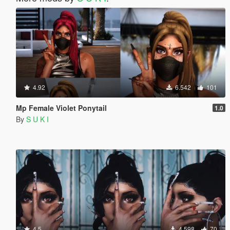
4.92
6.542
101
Mp Female Violet Ponytail
1.0
By
S U K I
4.5
4.598
70