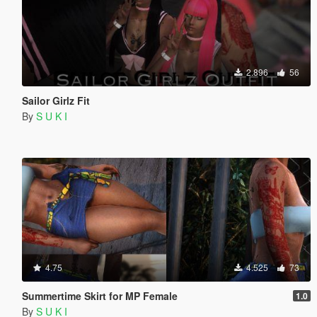
2.896
56
Sailor Girlz Fit
By
S U K I
4.75
4.525
73
Summertime Skirt for MP Female
1.0
By
S U K I