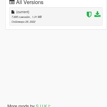
All Versions
(current)
7.695 симнато
, 1,31 MB
Октомври 29, 2022
More mods by
S U K I
: