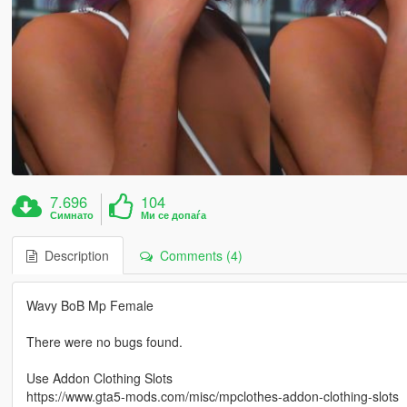
7.696
104
Симнато
Ми се допаѓа
Description
Comments (4)
Wavy BoB Mp Female
There were no bugs found.
Use Addon Clothing Slots
https://www.gta5-mods.com/misc/mpclothes-addon-clothing-slots