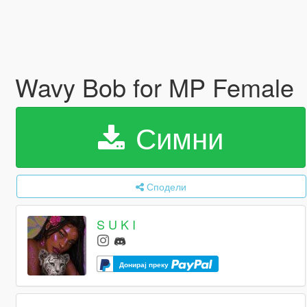
Wavy Bob for MP Female
Симни
Сподели
S U K I
Донирај преку