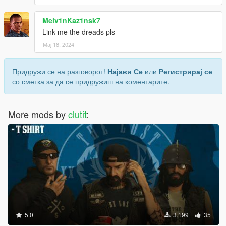
Melv1nKaz1nsk7
Link me the dreads pls
Мај 18, 2024
Придружи се на разговорот!
Најави Се
или
Регистрирај се
со сметка за да се придружиш на коментарите.
More mods by
clutit
:
5.0
3.199
35