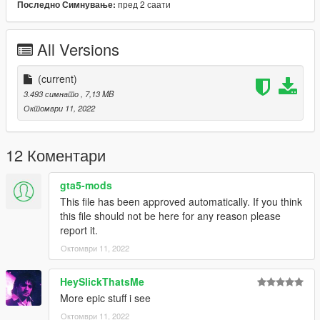
пред 2 саати
Последно Симнување:
All Versions
(current)
3.493 симнато
, 7,13 MB
Октомври 11, 2022
12 Коментари
gta5-mods
This file has been approved automatically. If you think
this file should not be here for any reason please
report it.
Октомври 11, 2022
HeySlickThatsMe
More epic stuff i see
Октомври 11, 2022