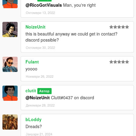
@RicoGotVisuals
Man, you're right
Октомври 13, 2022
NoizeUnit
this is beautiful anyway we could get in contact?
discord possible?
Октомври 30, 2022
Fulant
yoooo
Ноември 26, 2022
clutit
Автор
@NoizeUnit
Clutit#0437 on discord
Декември 28, 2022
bLoddy
Dreads?
Јануари 21, 2024