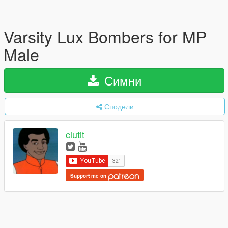
Varsity Lux Bombers for MP
Male
Симни
Сподели
clutit
Support me on