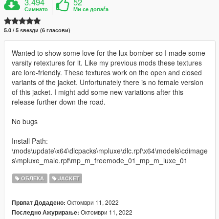
3.494
52
Симнато
Ми се допаѓа
5.0 / 5 ѕвезди (6 гласови)
Wanted to show some love for the lux bomber so I made some
varsity retextures for it. Like my previous mods these textures
are lore-friendly. These textures work on the open and closed
variants of the jacket. Unfortunately there is no female version
of this jacket. I might add some new variations after this
release further down the road.
No bugs
Install Path:
\mods\update\x64\dlcpacks\mpluxe\dlc.rpf\x64\models\cdimage
s\mpluxe_male.rpf\mp_m_freemode_01_mp_m_luxe_01
ОБЛЕКА
JACKET
Октомври 11, 2022
Првпат Додадено:
Октомври 11, 2022
Последно Ажурирање: