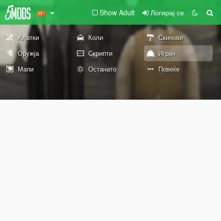
Show Adult
Логирај се
Алатки
Коли
Скинови
Оружја
Скрипти
Играч
Мапи
Останато
Повеќе