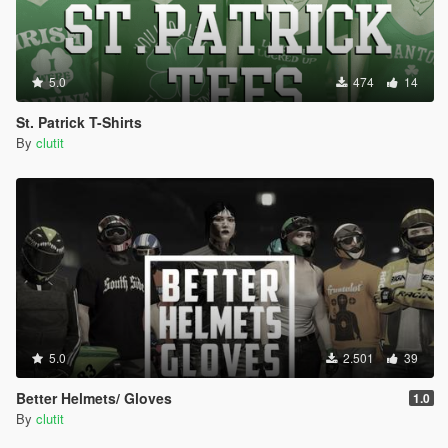
5.0
474
14
St. Patrick T-Shirts
By
clutit
5.0
2.501
39
Better Helmets/ Gloves
1.0
By
clutit