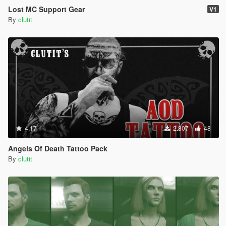
Lost MC Support Gear
V1
By
clutit
4.17
2.807
48
Angels Of Death Tattoo Pack
By
clutit