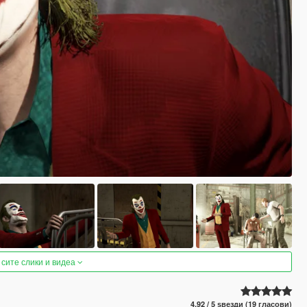
 сите слики и видеа
4.92 / 5 ѕвезди (19 гласови)