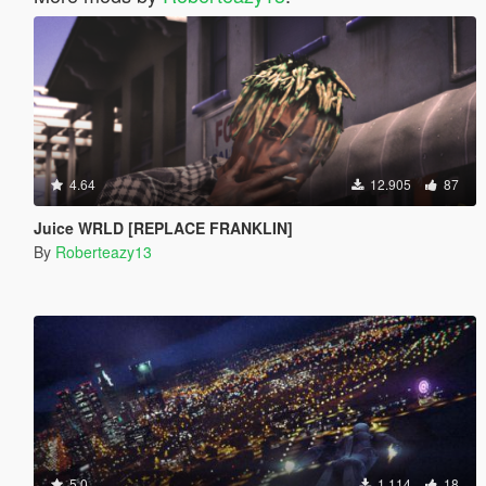
4.64
12.905
87
Juice WRLD [REPLACE FRANKLIN]
By
Roberteazy13
5.0
1.114
18