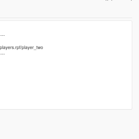
----
layers.rpf/player_two
----