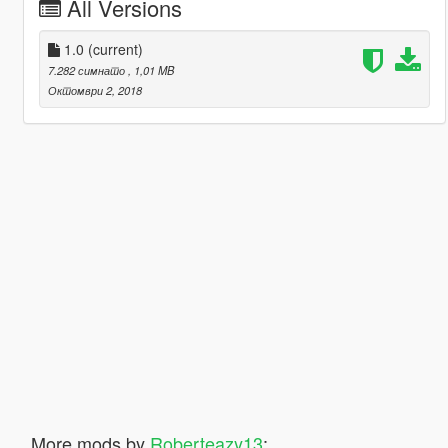
All Versions
1.0
(current)
7.282 симнато
, 1,01 MB
Октомври 2, 2018
More mods by
Roberteazy13
: