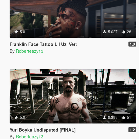
5.0
5.027
28
Franklin Face Tattoo Lil Uzi Vert
1.0
By
Roberteazy13
5.0
8.399
51
Yuri Boyka Undisputed [FINAL]
1.2
By
Roberteazy13