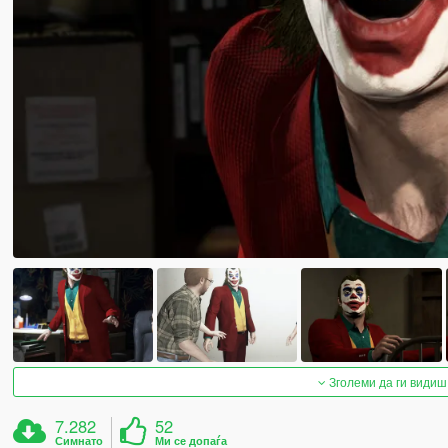
Зголеми да ги видиш
7.282
52
Симнато
Ми се допаѓа