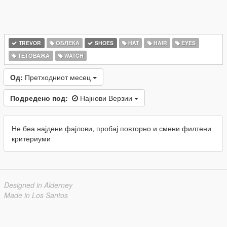
TREVOR
ОБЛЕКА
SHOES
HAT
HAIR
EYES
ТЕТОВАЖА
WATCH
Од:
Претходниот месец
Подредено под:
Најнови Верзии
Не беа најдени фајлови, пробај повторно и смени филтени
критериуми
Designed in Alderney
Made in Los Santos