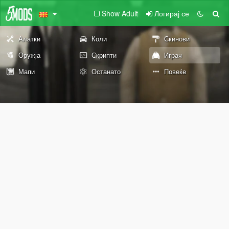
Show Adult
Логирај се
Алатки
Коли
Скинови
Оружја
Скрипти
Играч
Мапи
Останато
Повеќе