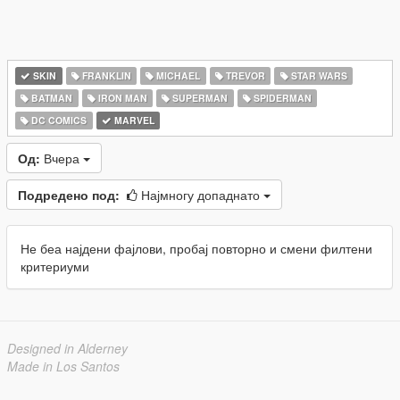
SKIN
FRANKLIN
MICHAEL
TREVOR
STAR WARS
BATMAN
IRON MAN
SUPERMAN
SPIDERMAN
DC COMICS
MARVEL
Од:
Вчера
Подредено под:
Најмногу допаднато
Не беа најдени фајлови, пробај повторно и смени филтени
критериуми
Designed in Alderney
Made in Los Santos