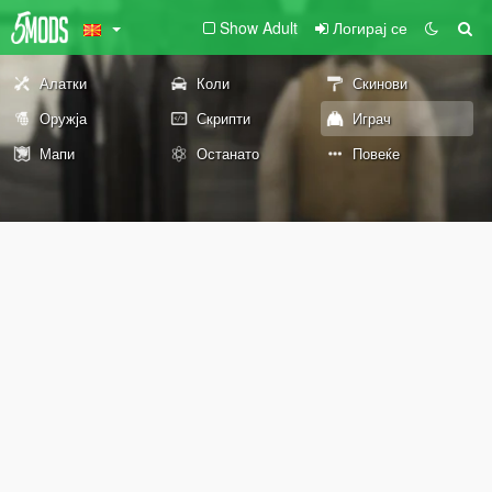
Show Adult
Логирај се
Алатки
Коли
Скинови
Оружја
Скрипти
Играч
Мапи
Останато
Повеќе