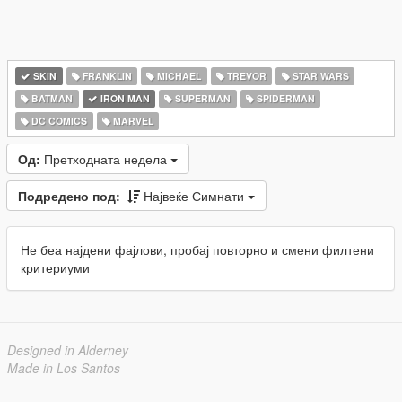
SKIN
FRANKLIN
MICHAEL
TREVOR
STAR WARS
BATMAN
IRON MAN
SUPERMAN
SPIDERMAN
DC COMICS
MARVEL
Од:
Претходната недела
Подредено под:
Највеќе Симнати
Не беа најдени фајлови, пробај повторно и смени филтени
критериуми
Designed in Alderney
Made in Los Santos