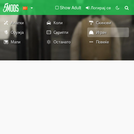
Show Adult
Логирај се
Алатки
Коли
Скинови
Оружја
Скрипти
Играч
Мапи
Останато
Повеќе