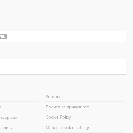
EL
Контакт
и
Полиса за приватност
 фајлови
Cookie Policy
ајлови
Manage cookie settings