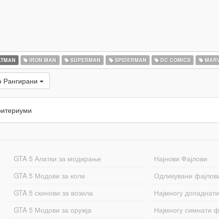
TMAN
IRON MAN
SUPERMAN
SPIDERMAN
DC COMICS
MARV
о Рангирани
ритериуми
GTA 5 Алатки за модирање
Најнови Фајлови
GTA 5 Модови за коли
Одликувани фајлов
GTA 5 скинови за возила
Најмногу допаднати
GTA 5 Модови за оружја
Најмногу симнати ф