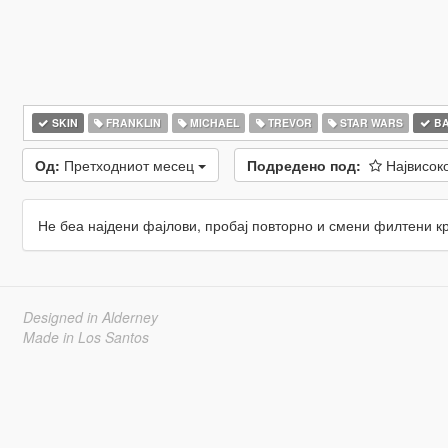
SKIN
FRANKLIN
MICHAEL
TREVOR
STAR WARS
BA
Од:
Претходниот месец
Подредено под:
Највисок
Не беа најдени фајлови, пробај повторно и смени филтени к
Designed in Alderney
Made in Los Santos