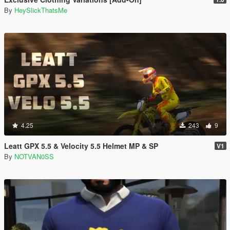
By
HeySlickThatsMe
4.25
243
9
Leatt GPX 5.5 & Velocity 5.5 Helmet MP & SP
V1
By
NOTVAN0SS