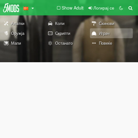
Show Adult
Логирај се
Алатки
Коли
Скинови
Оружја
Скрипти
Играч
Мапи
Останато
Повеќе