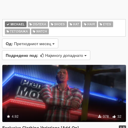
MICHAEL
ОБЛЕКА
SHOES
HAT
HAIR
EYES
ТЕТОВАЖА
WATCH
Од:
Претходниот месец
Подредено под:
Најмногу допаднато
4.92
378
32
Exclusive Clothing Variations [Add-On]
1.0