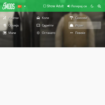
Show Adult
Логирај се
Алатки
Коли
Скинови
Оружја
Скрипти
Играч
Мапи
Останато
Повеќе