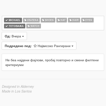
MICHAEL
ОБЛЕКА
SHOES
HAT
HAIR
EYES
ТЕТОВАЖА
WATCH
Од:
Вчера
Подредено под:
Највисоко Рангирани
Не беа најдени фајлови, пробај повторно и смени филтени
критериуми
Designed in Alderney
Made in Los Santos