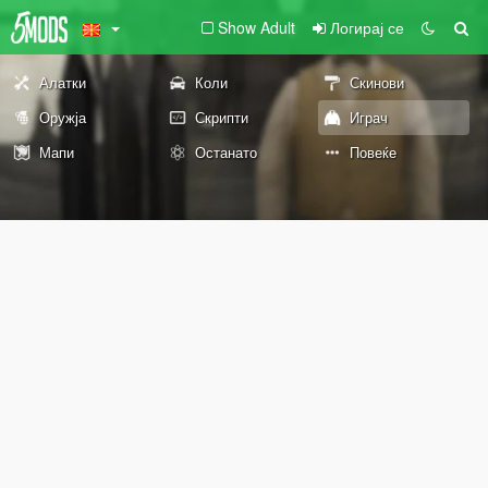
Show Adult
Логирај се
Алатки
Коли
Скинови
Оружја
Скрипти
Играч
Мапи
Останато
Повеќе