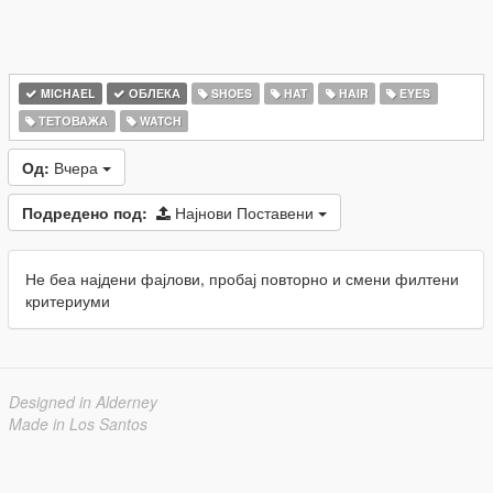
MICHAEL
ОБЛЕКА
SHOES
HAT
HAIR
EYES
ТЕТОВАЖА
WATCH
Од:
Вчера
Подредено под:
Најнови Поставени
Не беа најдени фајлови, пробај повторно и смени филтени
критериуми
Designed in Alderney
Made in Los Santos