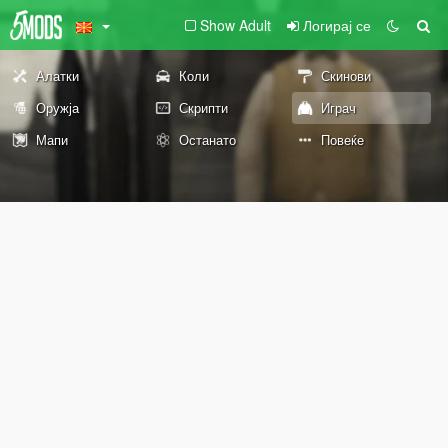
Show Adult
Логирај се
Алатки
Коли
Скинови
Оружја
Скрипти
Играч
Мапи
Останато
Повеќе