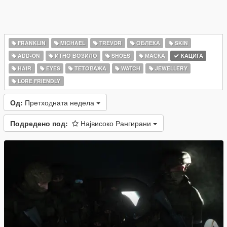
FRANKLIN
MICHAEL
TREVOR
ОБЛЕКА
SKIN
ADD-ON
ИТНО ВОЗИЛО
SHOES
МАСКА
КАЦИГА
HAIR
EYES
ТЕТОВАЖА
WATCH
JEWELLERY
LORE FRIENDLY
Од:
Претходната недела
Подредено под:
Највисоко Рангирани