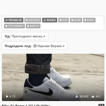
FRANKLIN
ОБЛЕКА
SHOES
HAT
HAIR
EYES
ТЕТОВАЖА
WATCH
Од:
Претходниот месец
Подредено под:
Најнови Верзии
4.75
96.902
401
Nike Air Force 1 '07 LV8 Utility
3.5