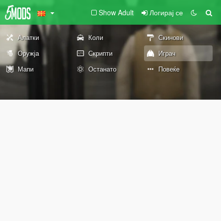
Show Adult
Логирај се
Алатки
Коли
Скинови
Оружја
Скрипти
Играч
Мапи
Останато
Повеќе