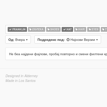
FRANKLIN
ОБЛЕКА
SHOES
HAT
HAIR
EYES
Т
Од:
Вчера
Подредено под:
Најнови Верзии
Не беа најдени фајлови, пробај повторно и смени филтени к
Designed in Alderney
Made in Los Santos