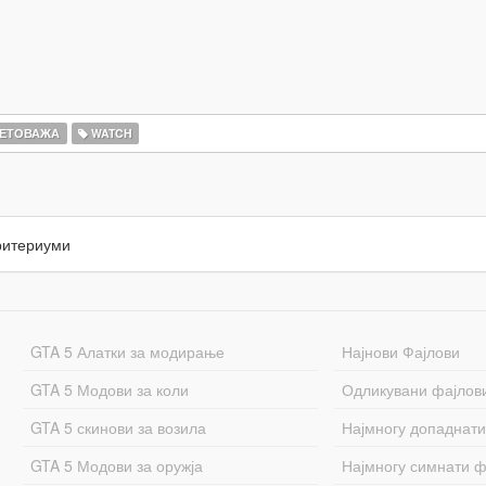
ЕТОВАЖА
WATCH
ритериуми
GTA 5 Алатки за модирање
Најнови Фајлови
GTA 5 Модови за коли
Одликувани фајлов
GTA 5 скинови за возила
Најмногу допаднати
GTA 5 Модови за оружја
Најмногу симнати ф