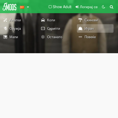
Show Adult
Логирај се
Алатки
Коли
Скинови
Оружја
Скрипти
Играч
Мапи
Останато
Повеќе