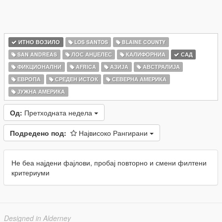
ИТНО ВОЗИЛО
LOS SANTOS
BLAINE COUNTY
SAN ANDREAS
ЛОС АНЏЕЛЕС
КАЛИФОРНИА
САД
ФИКЦИОНАЛНИ
AFRICA
АЗИЈА
АВСТРАЛИЈА
ЕВРОПА
СРЕДЕН ИСТОК
СЕВЕРНА АМЕРИКА
ЈУЖНА АМЕРИКА
Од:
Претходната недела
Подредено под:
Највисоко Рангирани
Не беа најдени фајлови, пробај повторно и смени филтени
критериуми
Designed in Alderney