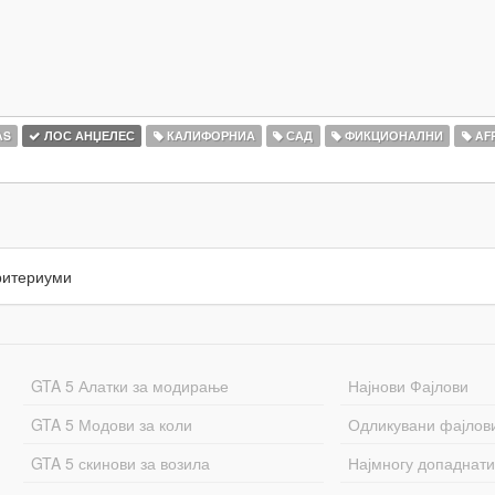
AS
ЛОС АНЏЕЛЕС
КАЛИФОРНИА
САД
ФИКЦИОНАЛНИ
AF
ритериуми
GTA 5 Алатки за модирање
Најнови Фајлови
GTA 5 Модови за коли
Одликувани фајлов
GTA 5 скинови за возила
Најмногу допаднати