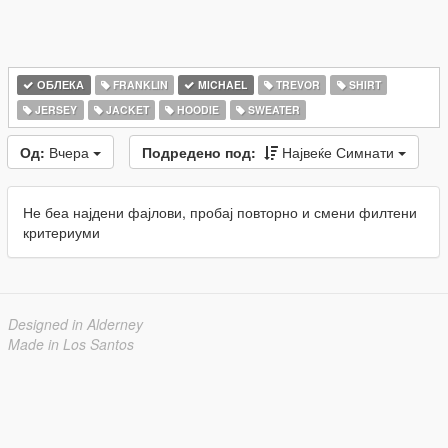
ОБЛЕКА
FRANKLIN
MICHAEL
TREVOR
SHIRT
JERSEY
JACKET
HOODIE
SWEATER
Од:
Вчера
Подредено под:
Највеќе Симнати
Не беа најдени фајлови, пробај повторно и смени филтени
критериуми
Designed in Alderney
Made in Los Santos