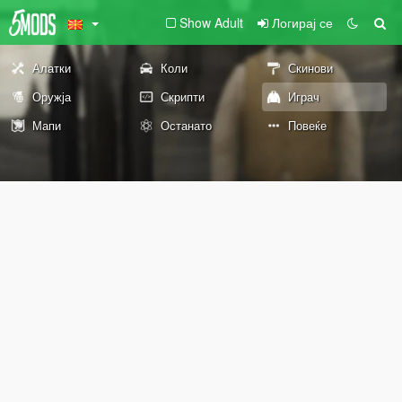
Show Adult
Логирај се
Алатки
Коли
Скинови
Оружја
Скрипти
Играч
Мапи
Останато
Повеќе