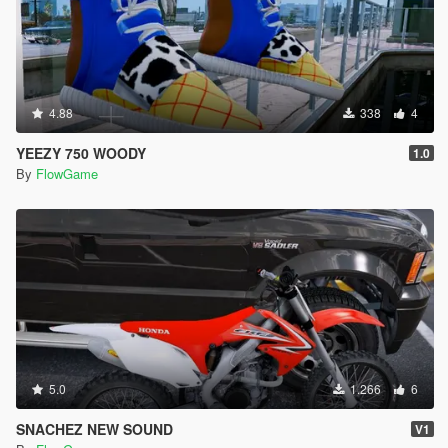
4.88
338
4
YEEZY 750 WOODY
1.0
By
FlowGame
5.0
1.266
6
SNACHEZ NEW SOUND
V1