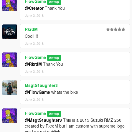
FlowGame
Автор
@Creator
Thank You
Јуни 3, 2018
RkrdM
Cool!!!!
Јуни 3, 2018
FlowGame
Автор
@RkrdM
Thank You
Јуни 3, 2018
MsgtS1aughter3
@FlowGame
whats the bike
Јули 2, 2018
FlowGame
Автор
@MsgtS1aughter3
This is a 2015 Suzuki RMZ 250
created by RkrdM but I am custom with supreme logo
but I do not publish