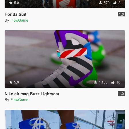
5.0
570
2
Honda Suit
1.0
By
FlowGame
5.0
1.136
10
Nike air mag Buzz Lightyear
1.0
By
FlowGame