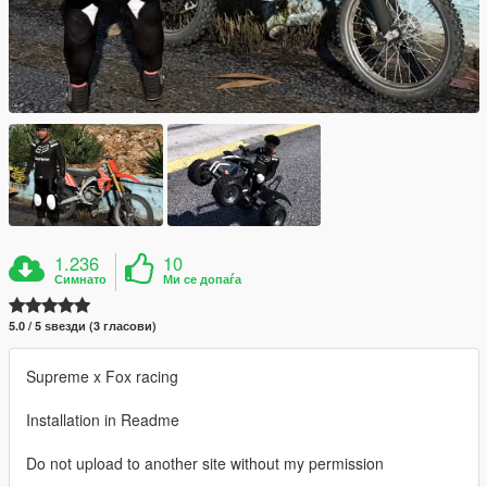
1.236
10
Симнато
Ми се допаѓа
5.0 / 5 ѕвезди (3 гласови)
Supreme x Fox racing
Installation in Readme
Do not upload to another site without my permission