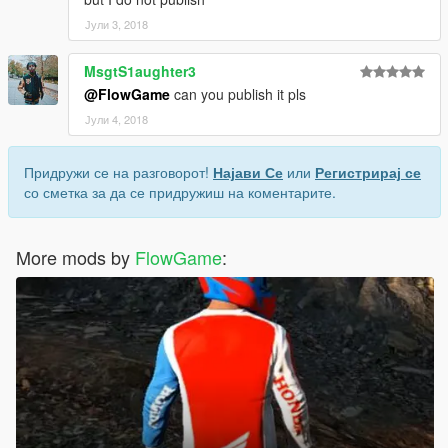
Јули 3, 2018
MsgtS1aughter3
@FlowGame
can you publish it pls
Јули 4, 2018
Придружи се на разговорот!
Најави Се
или
Регистрирај се
со сметка за да се придружиш на коментарите.
More mods by
FlowGame
: