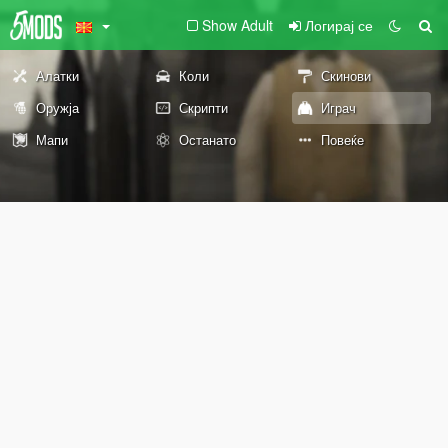
Show Adult
Логирај се
Алатки
Коли
Скинови
Оружја
Скрипти
Играч
Мапи
Останато
Повеќе