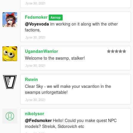
Јули 30, 2021
Fedsmoker
Автор
@Voyevoda
im working on it along with the other
factions,
Јули 30, 2021
UgandanWarrior
Welcome to the swamp, stalker!
Јули 30, 2021
Rstein
Clear Sky - we will make your vacantion in the
swamps unforgettable!
Јули 30, 2021
nikolysor
@Fedsmoker
Hello! Could you make quest NPC
models? Strelok, Sidorovich etc