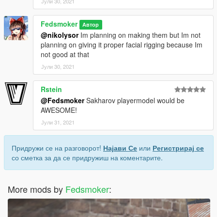
Јули 30, 2021
Fedsmoker
Автор
@nikolysor
Im planning on making them but Im not
planning on giving it proper facial rigging because Im
not good at that
Јули 30, 2021
Rstein
@Fedsmoker
Sakharov playermodel would be
AWESOME!
Јули 31, 2021
Придружи се на разговорот!
Најави Се
или
Регистрирај се
со сметка за да се придружиш на коментарите.
More mods by
Fedsmoker
: