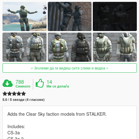
Зголеми да ги видиш сите слики и видеа
788
14
Симнато
Ми се допаѓа
5.0 / 5 ѕвезди (4 гласови)
Adds the Clear Sky faction models from STALKER.
Includes:
CS-3a
CS-3a 2