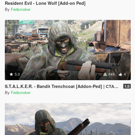
Resident Evil - Lone Wolf [Add-on Ped]
By
Fedsmoker
5.0
649
4
S.T.A.L.K.E.R. - Bandit Trenchcoat [Addon-Ped] | СТАЛКЕР - Кожаный плащ
1.0
By
Fedsmoker