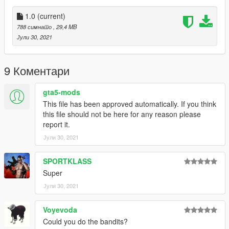
1.0
(current)
788 симнато
, 29,4 MB
Јули 30, 2021
9 Коментари
gta5-mods
This file has been approved automatically. If you think
this file should not be here for any reason please
report it.
Јули 30, 2021
SPORTKLASS
Super
Јули 30, 2021
Voyevoda
Could you do the bandits?