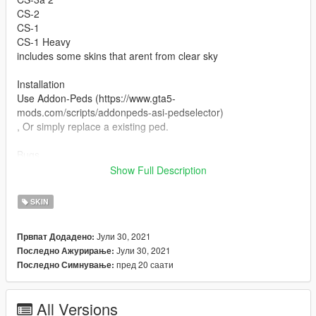
CS-2
CS-1
CS-1 Heavy
includes some skins that arent from clear sky
Installation
Use Addon-Peds (https://www.gta5-
mods.com/scripts/addonpeds-asi-pedselector)
, Or simply replace a existing ped.
Bugs
Havent found any but please say if there are,
Show Full Description
Credits to GSC Game World and ANOMALY
SKIN
Јули 30, 2021
Првпат Додадено:
Јули 30, 2021
Последно Ажурирање:
пред 20 саати
Последно Симнување:
All Versions