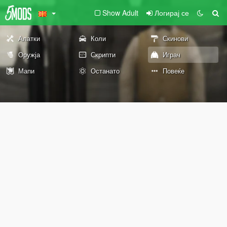
Show Adult
Логирај се
Алатки
Коли
Скинови
Оружја
Скрипти
Играч
Мапи
Останато
Повеќе