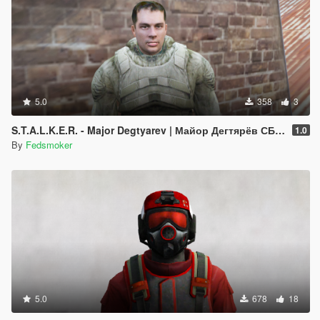
5.0
358
3
S.T.A.L.K.E.R. - Major Degtyarev | Майор Дегтярёв СБУ [Addon-Ped]
1.0
By
Fedsmoker
5.0
678
18