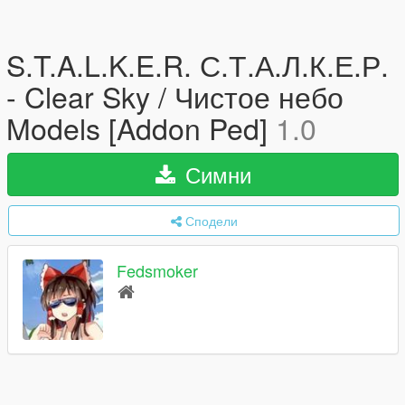
S.T.A.L.K.E.R. С.Т.А.Л.К.Е.Р.
- Clear Sky / Чистое небо
Models [Addon Ped]
1.0
Симни
Сподели
Fedsmoker