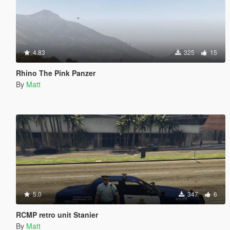
4.83
325
15
Rhino The Pink Panzer
By
Matt
5.0
347
6
RCMP retro unit Stanier
By
Matt