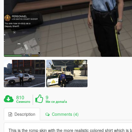
810
9
Симнато
Ми се допаѓа
Description
Comments (4)
This is the rcmp skin with the more realistic colored shirt which is 