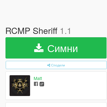
RCMP Sheriff
1.1
Симни
Сподели
Matt