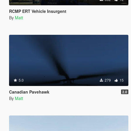
RCMP ERT Vehicle Insurgent
By
Matt
5.0
279
15
Canadian Pavehawk
2.0
By
Matt