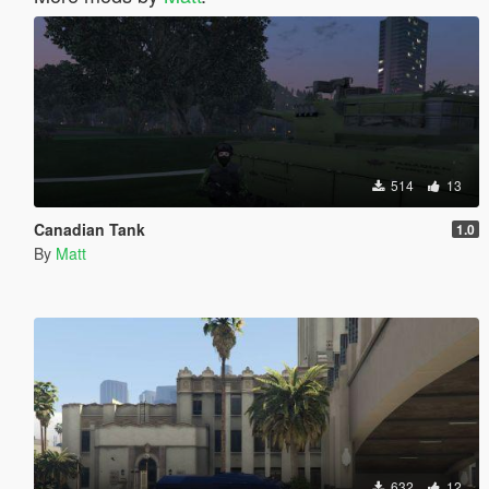
514
13
Canadian Tank
1.0
By
Matt
632
12