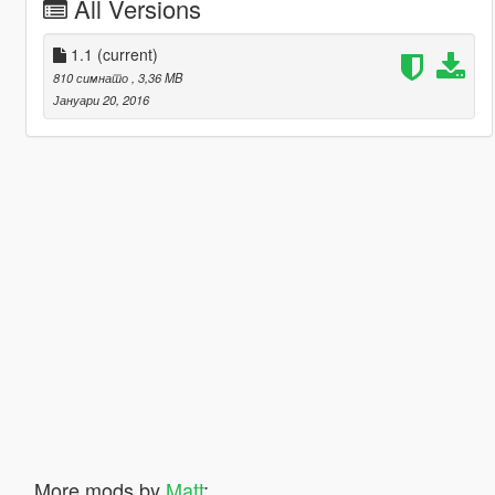
All Versions
1.1
(current)
810 симнато
, 3,36 MB
Јануари 20, 2016
More mods by
Matt
: