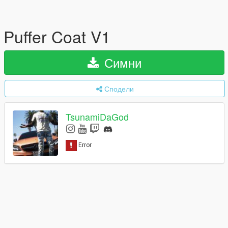
Puffer Coat V1
Симни
Сподели
TsunamiDaGod