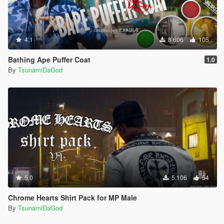
4.1
8.606
105
Bathing Ape Puffer Coat
1.0
By
TsunamiDaGod
5.0
5.106
54
Chrome Hearts Shirt Pack for MP Male
By
TsunamiDaGod