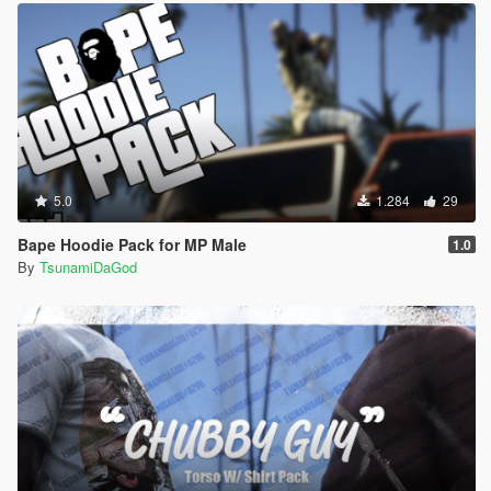
5.0
1.284
29
Bape Hoodie Pack for MP Male
1.0
By
TsunamiDaGod