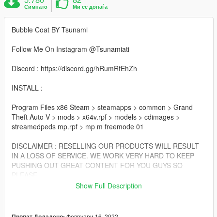
Симнато
Ми се допаѓа
Bubble Coat BY Tsunami
Follow Me On Instagram @Tsunamiati
Discord : https://discord.gg/hRumRfEhZh
INSTALL :
Program Files x86 Steam > steamapps > common > Grand
Theft Auto V > mods > x64v.rpf > models > cdimages >
streamedpeds mp.rpf > mp m freemode 01
DISCLAIMER : RESELLING OUR PRODUCTS WILL RESULT
IN A LOSS OF SERVICE. WE WORK VERY HARD TO KEEP
PUSHING OUT GREAT CONTENT FOR YOU GUYS SO
PLEASE
GIVE US THE RESPECT AND NOT RESELL OUR PRODUCTS
Show Full Description
!
Февруари 16, 2022
Првпат Додадено: