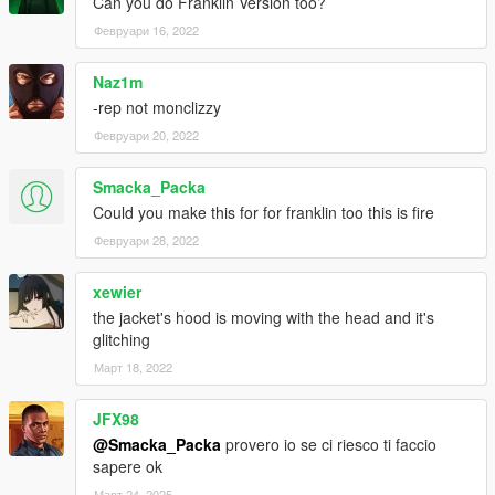
Can you do Franklin Version too?
Февруари 16, 2022
Naz1m
-rep not monclizzy
Февруари 20, 2022
Smacka_Packa
Could you make this for for franklin too this is fire
Февруари 28, 2022
xewier
the jacket's hood is moving with the head and it's
glitching
Март 18, 2022
JFX98
@Smacka_Packa
provero io se ci riesco ti faccio
sapere ok
Март 24, 2025