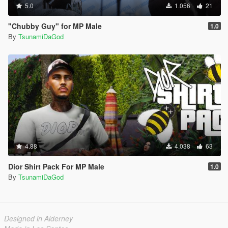
5.0
1.056
21
"Chubby Guy" for MP Male
1.0
By
TsunamiDaGod
4.88
4.038
63
Dior Shirt Pack For MP Male
1.0
By
TsunamiDaGod
Designed in Alderney