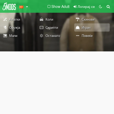
Show Adult
Логирај се
Алатки
Коли
Скинови
Оружја
Скрипти
Играч
Мапи
Останато
Повеќе