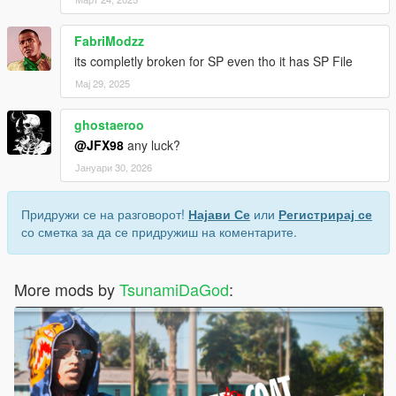
FabriModzz
its completly broken for SP even tho it has SP File
Мај 29, 2025
ghostaeroo
@JFX98
any luck?
Јануари 30, 2026
Придружи се на разговорот!
Најави Се
или
Регистрирај се
со сметка за да се придружиш на коментарите.
More mods by
TsunamiDaGod
: