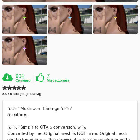
604
7
Симнато
Ми се допаѓа
5.0 / 5 ѕвезди (1 гласај)
˚ʚ♡ɞ˚ Mushroom Earrings ˚ʚ♡ɞ˚
5 textures.
˚ʚ♡ɞ˚ Sims 4 to GTA 5 conversion.˚ʚ♡ɞ˚
Converted by me. Original mesh is NOT mine. Original mesh
can be found here: https://www.patreon.com/posts/dreamgirl-x-