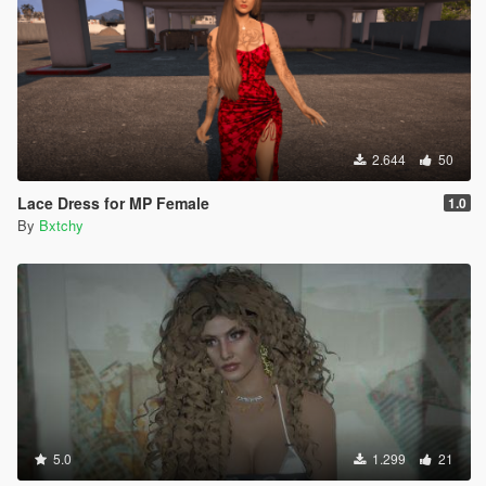
2.644
50
Lace Dress for MP Female
1.0
By
Bxtchy
5.0
1.299
21