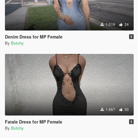
1.016
24
Denim Dress for MP Female
1
By
Bxtchy
1.667
30
Fatale Dress for MP Female
1
By
Bxtchy