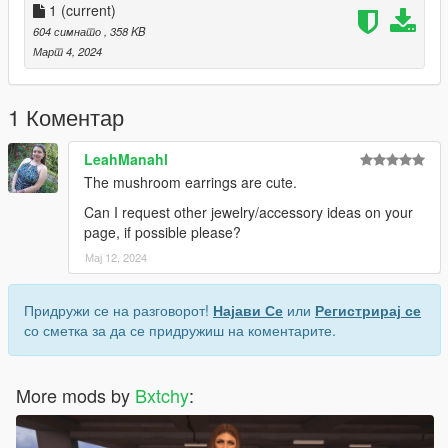
1
(current)
604 симнато
, 358 KB
Март 4, 2024
1 Коментар
LeahManahl
The mushroom earrings are cute.
Can I request other jewelry/accessory ideas on your
page, if possible please?
Мај 12, 2024
Придружи се на разговорот!
Најави Се
или
Регистрирај се
со сметка за да се придружиш на коментарите.
More mods by
Bxtchy
: