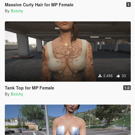
Massive Curly Hair for MP Female
1
By
Bxtchy
2.456
33
Tank Top for MP Female
1.0
By
Bxtchy