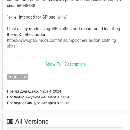
sims-56049648
˚ʚ♡ɞ˚ Intended for SP use ˚ʚ♡ɞ˚
I test all my mods using MP clothes and recommend installing
the mpClothes addon.
https://www.gta5-mods.com/misc/mpclothes-addon-clothing-
slots
˚ʚ♡ɞ˚ Installation Path ˚ʚ♡ɞ˚
Show Full Description
All files will go in you mpclothes file which should be here:
mods/update/x64/dlcpacks/mpclothes/dlc.rpf/
ОБЛЕКА
x64/models/cdimages/mpclothes_female.rpf/mp_f_freemode_0
1_mp_f_clothes_01
Март 4, 2024
Првпат Додадено:
Март 4, 2024
Последно Ажурирање:
˚ʚ♡ɞ˚ Join our Discord ˚ʚ♡ɞ˚
пред 8 саати
Последно Симнување:
https://discord.gg/eGnbVteBsu
All Versions