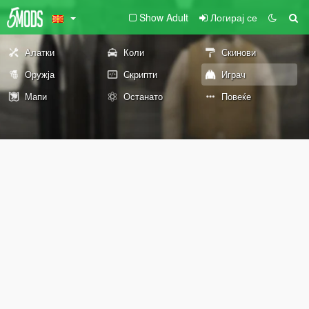
Show Adult
Логирај се
Алатки
Коли
Скинови
Оружја
Скрипти
Играч
Мапи
Останато
Повеќе