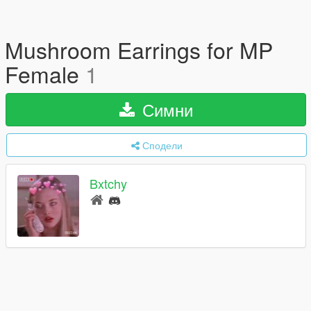
Mushroom Earrings for MP
Female
1
Симни
Сподели
Bxtchy