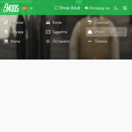
Show Adult
Логирај се
Алатки
Коли
Скинови
Оружја
Скрипти
Играч
Мапи
Останато
Повеќе