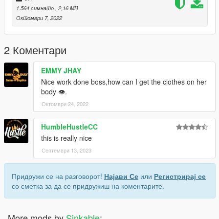
1.564 симнато
, 2,16 MB
Октомври 7, 2022
2 Коментари
EMMY JHAY
Nice work done boss,how can I get the clothes on her
body 👁️.
Октомври 24, 2022
HumbleHustleCC
this is really nice
Септември 13, 2023
Придружи се на разговорот!
Најави Се
или
Регистрирај се
со сметка за да се придружиш на коментарите.
More mods by
Sinkable
: