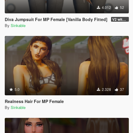
4.012
52
Diva Jumpsuit For MP Female [Vanilla Body Fitted]
V2 with other textures
By
Sinkable
5.0
2.328
37
Realness Hair For MP Female
By
Sinkable