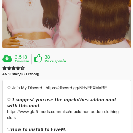
3.518
38
Симнато
Ми се допаѓа
4.5 / 5 ѕвезди (1 гласај)
♡ Join My Discord : https://discord.gg/NHyEEXMaRE
♡ 𝙄 𝙨𝙪𝙜𝙜𝙚𝙨𝙩 𝙮𝙤𝙪 𝙪𝙨𝙚 𝙩𝙝𝙚 𝙢𝙥𝙘𝙡𝙤𝙩𝙝𝙚𝙨 𝙖𝙙𝙙𝙤𝙣 𝙢𝙤𝙙
𝙬𝙞𝙩𝙝 𝙩𝙝𝙞𝙨 𝙢𝙤𝙙.
https://www.gta5-mods.com/misc/mpclothes-addon-clothing-
slots
♡𝙃𝙤𝙬 𝙩𝙤 𝙞𝙣𝙨𝙩𝙖𝙡𝙡 𝙩𝙤 𝙁𝙞𝙫𝙚𝙈.