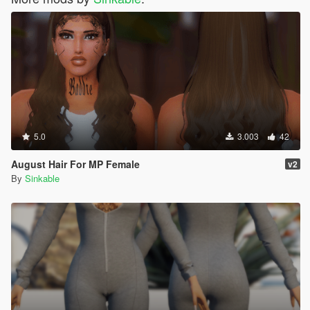
5.0
3.003
42
August Hair For MP Female
v2
By
Sinkable