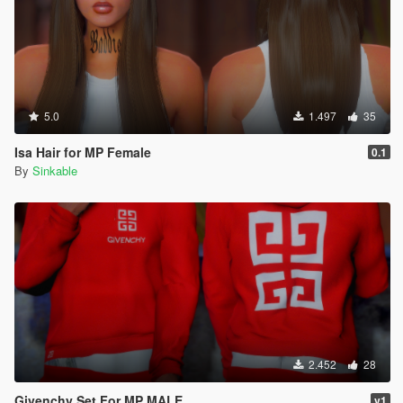
5.0
1.497
35
Isa Hair for MP Female
0.1
By
Sinkable
2.452
28
Givenchy Set For MP MALE
v1