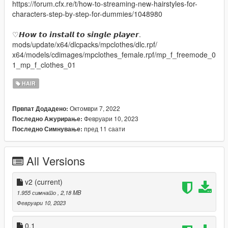
https://forum.cfx.re/t/how-to-streaming-new-hairstyles-for-
characters-step-by-step-for-dummies/1048980
♡𝙃𝙤𝙬 𝙩𝙤 𝙞𝙣𝙨𝙩𝙖𝙡𝙡 𝙩𝙤 𝙨𝙞𝙣𝙜𝙡𝙚 𝙥𝙡𝙖𝙮𝙚𝙧.
mods/update/x64/dlcpacks/mpclothes/dlc.rpf/
x64/models/cdimages/mpclothes_female.rpf/mp_f_freemode_0
1_mp_f_clothes_01
HAIR
Октомври 7, 2022
Првпат Додадено:
Февруари 10, 2023
Последно Ажурирање:
пред 11 саати
Последно Симнување:
All Versions
v2
(current)
1.955 симнато
, 2,18 MB
Февруари 10, 2023
0.1