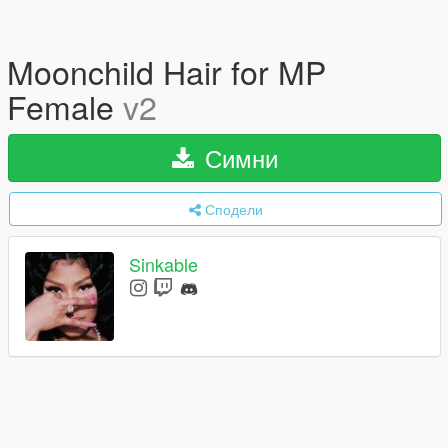
Moonchild Hair for MP
Female
v2
Симни
Сподели
Sinkable