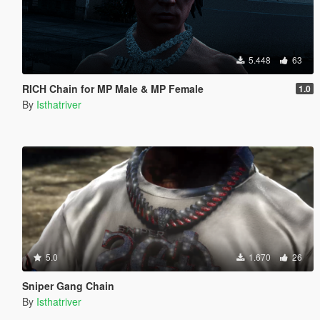
5.448
63
RICH Chain for MP Male & MP Female
1.0
By
Isthatriver
5.0
1.670
26
Sniper Gang Chain
By
Isthatriver