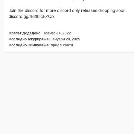
Join the discord for more discord only releases dropping soon.
discord.gg/fB285cEZQb
Ноември 4, 2022
Првпат Додадено:
Јануари 28, 2025
Последно Ажурирање:
пред 5 саати
Последно Симнување: