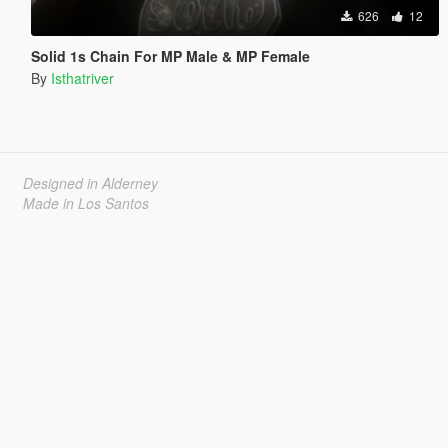
626
12
Solid 1s Chain For MP Male & MP Female
By
Isthatriver
Designed in Alderney
Made in Los Santos