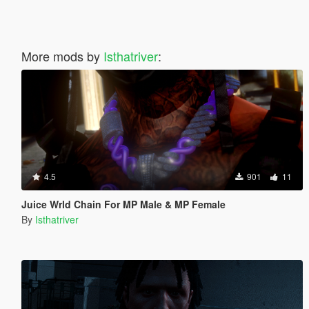
More mods by
Isthatriver
:
4.5
901
11
Juice Wrld Chain For MP Male & MP Female
By
Isthatriver