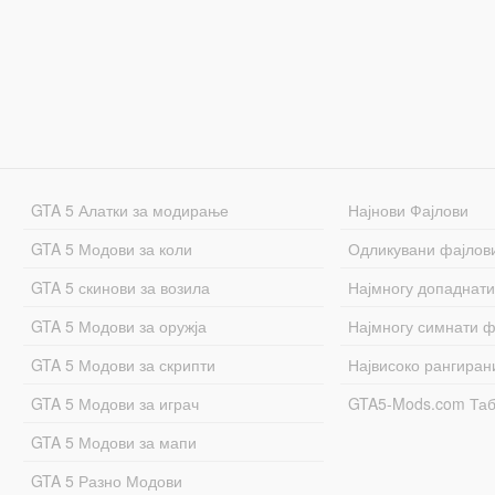
GTA 5 Алатки за модирање
Најнови Фајлови
GTA 5 Модови за коли
Одликувани фајлов
GTA 5 скинови за возила
Најмногу допаднати
GTA 5 Модови за оружја
Најмногу симнати ф
GTA 5 Модови за скрипти
Највисоко рангиран
GTA 5 Модови за играч
GTA5-Mods.com Та
GTA 5 Модови за мапи
GTA 5 Разно Модови