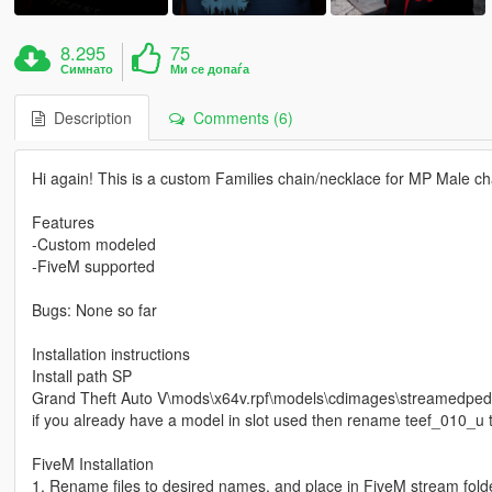
8.295
75
Симнато
Ми се допаѓа
Description
Comments (6)
Hi again! This is a custom Families chain/necklace for MP Male cha
Features
-Custom modeled
-FiveM supported
Bugs: None so far
Installation instructions
Install path SP
Grand Theft Auto V\mods\x64v.rpf\models\cdimages\streamedp
if you already have a model in slot used then rename teef_010_u t
FiveM Installation
1. Rename files to desired names, and place in FiveM stream folde