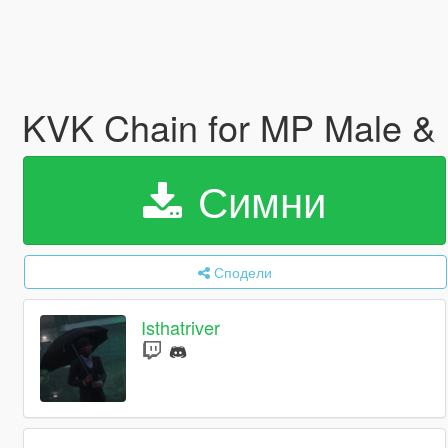
KVK Chain for MP Male 
Симни
Сподели
Isthatriver