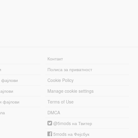
Контакт
и
Полиса за приватност
 фајлови
Cookie Policy
ајлови
Manage cookie settings
и фајлови
Terms of Use
бла
DMCA
@5mods на Твитер
5mods на Фејсбук