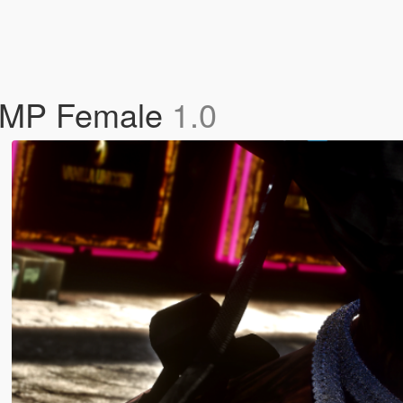
& MP Female
1.0