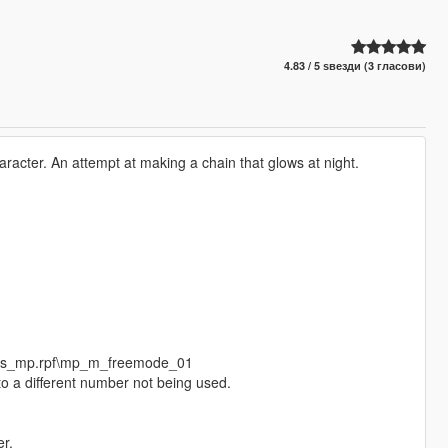
4.83 / 5 ѕвезди (3 гласови)
racter. An attempt at making a chain that glows at night.
eds_mp.rpf\mp_m_freemode_01
o a different number not being used.
r.