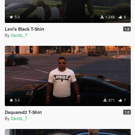
5.0
1.248
8
Levi's Black T-Shirt
1.0
By
Dani3L_T
5.0
871
7
Dsquared2 T-Shirt
1.0
By
Dani3L_T