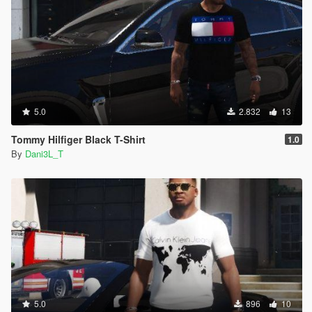
5.0
2.832
13
Tommy Hilfiger Black T-Shirt
1.0
By
Dani3L_T
5.0
896
10