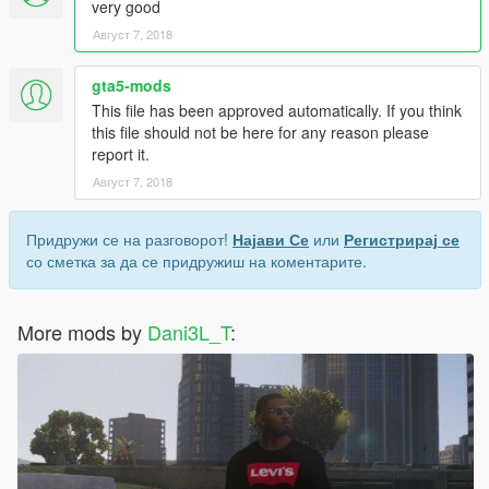
very good
Август 7, 2018
gta5-mods
This file has been approved automatically. If you think
this file should not be here for any reason please
report it.
Август 7, 2018
Придружи се на разговорот!
Најави Се
или
Регистрирај се
со сметка за да се придружиш на коментарите.
More mods by
Dani3L_T
: