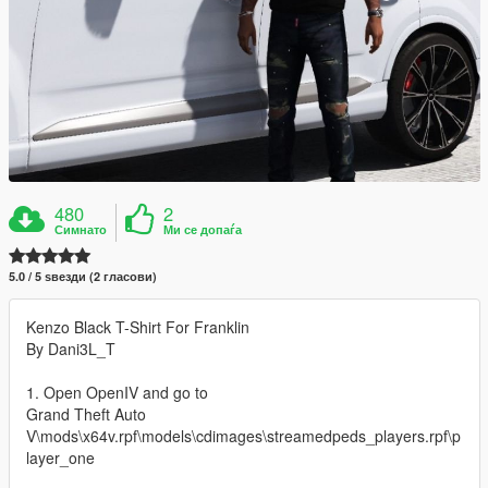
480
2
Симнато
Ми се допаѓа
5.0 / 5 ѕвезди (2 гласови)
Kenzo Black T-Shirt For Franklin
By Dani3L_T
1. Open OpenIV and go to
Grand Theft Auto
V\mods\x64v.rpf\models\cdimages\streamedpeds_players.rpf\p
layer_one