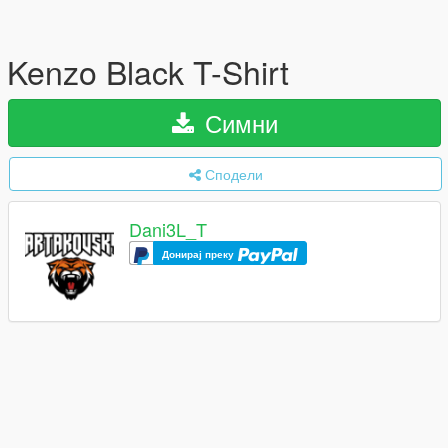
Kenzo Black T-Shirt
Симни
Сподели
Dani3L_T
Донирај преку