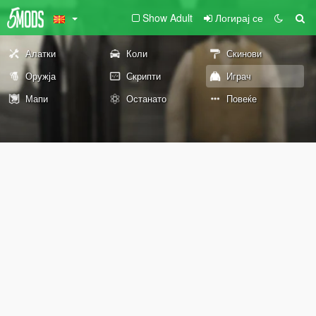
Show Adult
Логирај се
Алатки
Коли
Скинови
Оружја
Скрипти
Играч
Мапи
Останато
Повеќе