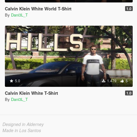
Calvin Klein White World T-Shirt
1.0
By
Dani3L_T
5.0
1.479
6
Calvin Klein White T-Shirt
1.0
By
Dani3L_T
Designed in Alderney
Made in Los Santos