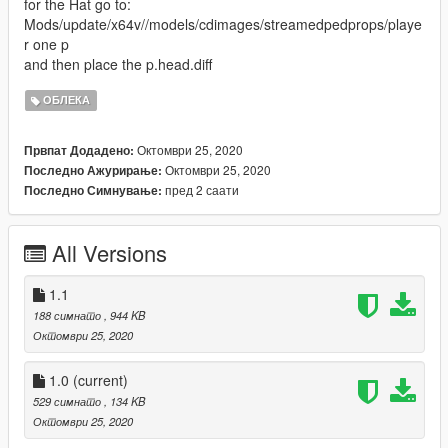
for the Hat go to:
Mods/update/x64v//models/cdimages/streamedpedprops/playe
r one p
and then place the p.head.diff
ОБЛЕКА
Октомври 25, 2020
Првпат Додадено:
Октомври 25, 2020
Последно Ажурирање:
пред 2 саати
Последно Симнување:
All Versions
1.1
188 симнато
, 944 KB
Октомври 25, 2020
1.0
(current)
529 симнато
, 134 KB
Октомври 25, 2020