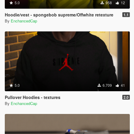
5.0
958
12
Hoodie/vest - spongebob supreme/Offwhite retexture
1.1
By
EnchancedCap
5.0
6.709
41
Pullover Hoodies - textures
2.0
By
EnchancedCap