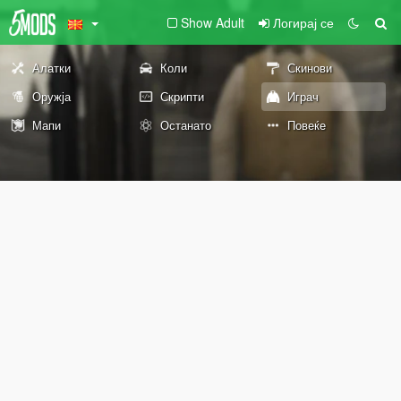
Show Adult
Логирај се
Алатки
Коли
Скинови
Оружја
Скрипти
Играч
Мапи
Останато
Повеќе