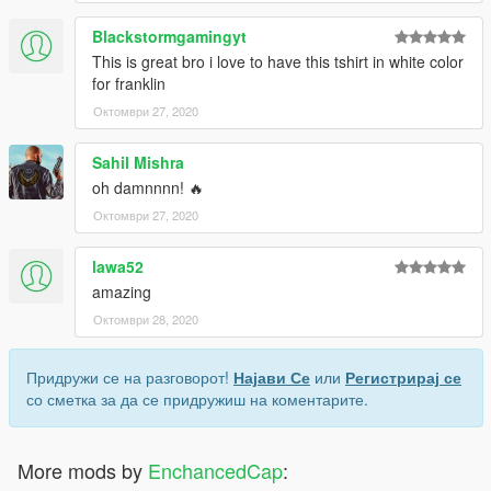
Blackstormgamingyt
This is great bro i love to have this tshirt in white color
for franklin
Октомври 27, 2020
Sahil Mishra
oh damnnnn! 🔥
Октомври 27, 2020
lawa52
amazing
Октомври 28, 2020
Придружи се на разговорот!
Најави Се
или
Регистрирај се
со сметка за да се придружиш на коментарите.
More mods by
EnchancedCap
: