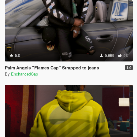
5.0
5.699
53
Palm Angels "Flames Cap" Strapped to jeans
1.0
By
EnchancedCap