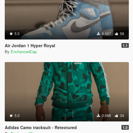
5.0
8.687
58
Air Jordan 1 Hyper Royal
1.1
By
EnchancedCap
5.0
3.688
34
Adidas Camo tracksuit - Retextured
1.0