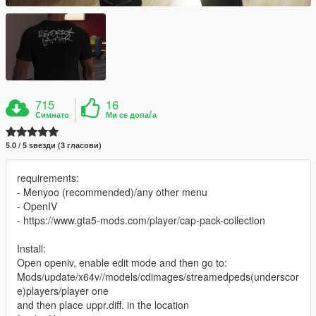
715
16
Симнато
Ми се допаѓа
5.0 / 5 ѕвезди (3 гласови)
requirements:
- Menyoo (recommended)/any other menu
- OpenIV
- https://www.gta5-mods.com/player/cap-pack-collection
Install:
Open openiv, enable edit mode and then go to:
Mods/update/x64v//models/cdimages/streamedpeds(underscor
e)players/player one
and then place uppr.diff. in the location