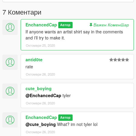
7 Коментари
EnchancedCap
Важен Коментар
Автор
If anyone wants an artist shirt say in the comments
and i'll try to make it.
Октомври 25, 2020
antid0te
rate
Октомври 26, 2020
cute_boying
@EnchancedCap
tyler
Октомври 26, 2020
EnchancedCap
Автор
@cute_boying
What? im not tyler lol
Октомври 26, 2020