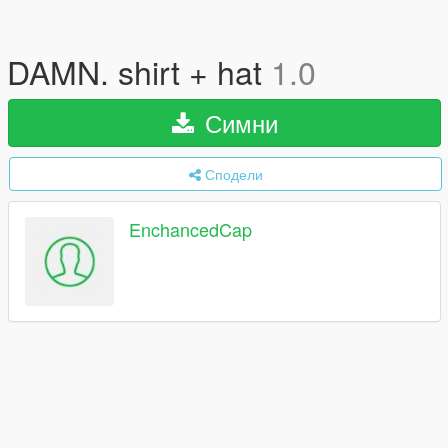
DAMN. shirt + hat
1.0
Симни
Сподели
EnchancedCap