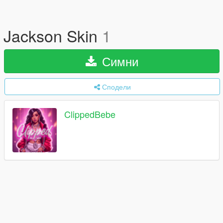
Jackson Skin
1
Симни
Сподели
ClippedBebe