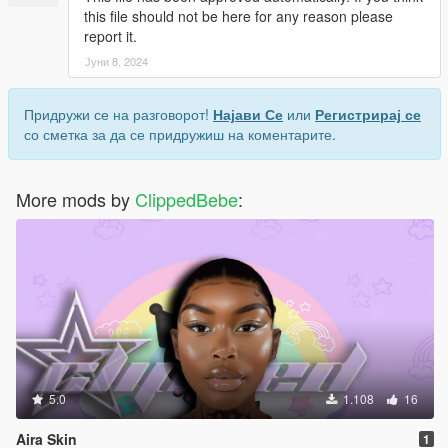
this file should not be here for any reason please
report it.
Јуни 8, 2024
Придружи се на разговорот!
Најави Се
или
Регистрирај се
со сметка за да се придружиш на коментарите.
More mods by
ClippedBebe
:
5.0
1.108
16
Aira Skin
1