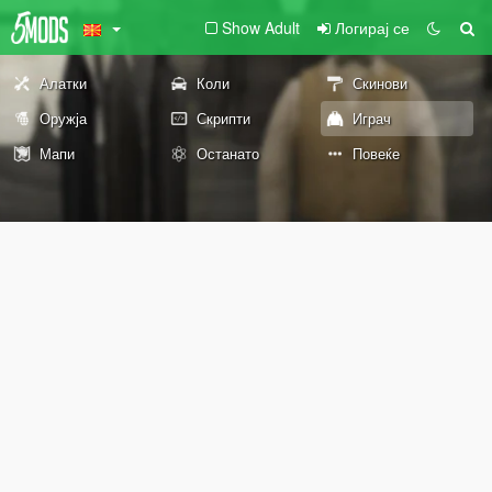
Show Adult
Логирај се
Алатки
Коли
Скинови
Оружја
Скрипти
Играч
Мапи
Останато
Повеќе