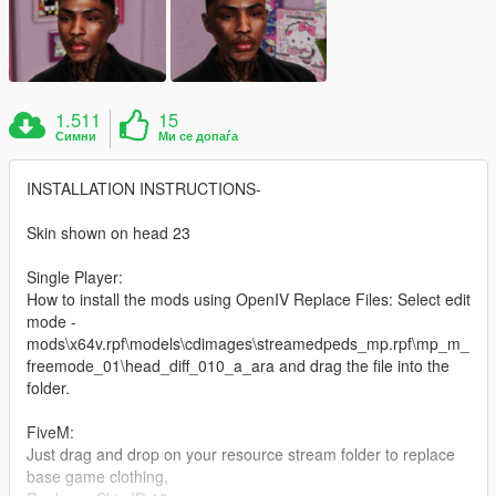
1.511
15
Симни
Ми се допаѓа
INSTALLATION INSTRUCTIONS-
Skin shown on head 23
Single Player:
How to install the mods using OpenIV Replace Files: Select edit
mode -
mods\x64v.rpf\models\cdimages\streamedpeds_mp.rpf\mp_m_
freemode_01\head_diff_010_a_ara and drag the file into the
folder.
FiveM:
Just drag and drop on your resource stream folder to replace
base game clothing,