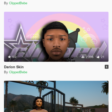
By
ClippedBebe
5.0
2.396
21
Darion Skin
1
By
ClippedBebe