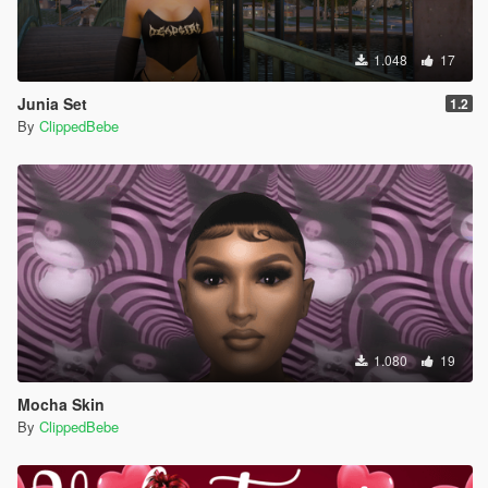
1.048
17
Junia Set
1.2
By
ClippedBebe
1.080
19
Mocha Skin
By
ClippedBebe