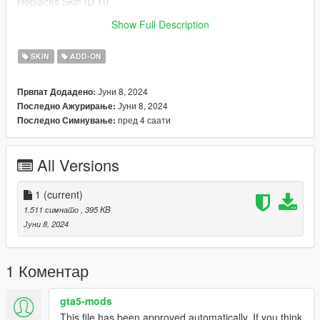
Replaces Skin ID 10
Show Full Description
Discord - discord.gg/Clipped
SKIN
ADD-ON
Јуни 8, 2024
Првпат Додадено:
Јуни 8, 2024
Последно Ажурирање:
пред 4 саати
Последно Симнување:
All Versions
1
(current)
1.511 симнато
, 395 KB
Јуни 8, 2024
1 Коментар
gta5-mods
This file has been approved automatically. If you think