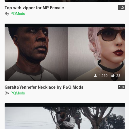
Top with zipper for MP Female
1.0
By
PQMods
1.260
23
Geralt&Yennefer Necklace by P&Q Mods
1.0
By
PQMods