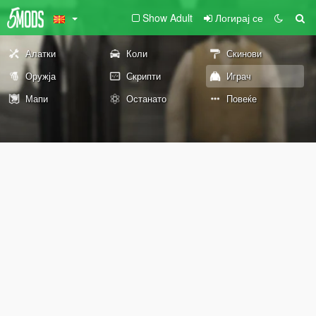
Show Adult
Логирај се
Алатки
Коли
Скинови
Оружја
Скрипти
Играч
Мапи
Останато
Повеќе