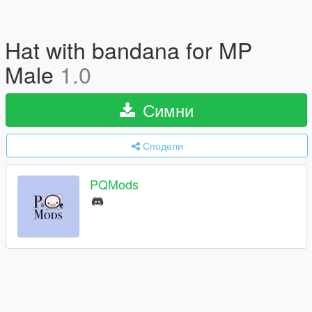
Hat with bandana for MP
Male
1.0
Симни
Сподели
PQMods