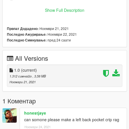
🐷
FiveM installation:
Show Full Description
FiveM installation:
Open your stream folder and just drag and drop all files.
If you want to use it as an addon just check
this
tutorial.
Ноември 21, 2021
Првпат Додадено:
Ноември 22, 2021
Последно Ажурирање:
пред 24 саати
Последно Симнување:
All Versions
1.0
(current)
1.312 симнато
, 3,58 MB
Ноември 21, 2021
1 Коментар
honestjaye
can somone please make a left back pocket crip rag
Ноември 24, 2021