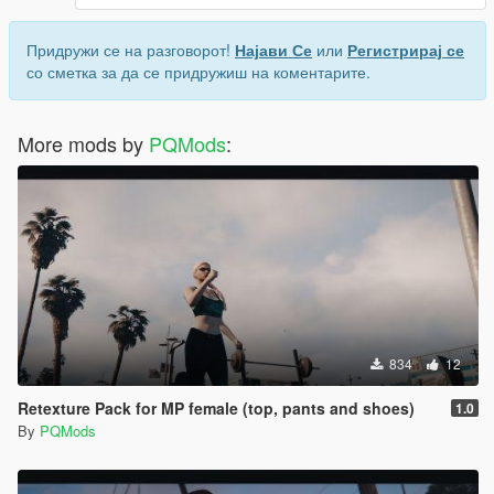
Придружи се на разговорот!
Најави Се
или
Регистрирај се
со сметка за да се придружиш на коментарите.
More mods by
PQMods
:
834
12
Retexture Pack for MP female (top, pants and shoes)
1.0
By
PQMods