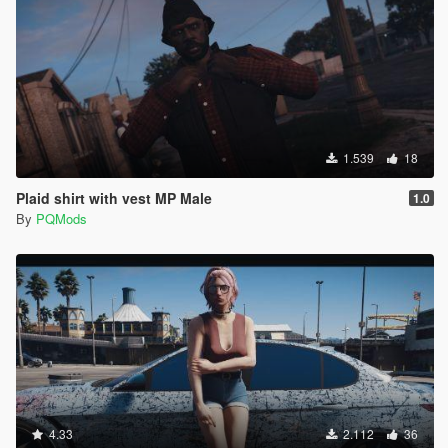
1.539
18
Plaid shirt with vest MP Male
1.0
By
PQMods
4.33
2.112
36