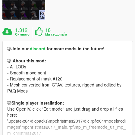
1.312
18
Симнато
Ми се допаѓа
🐷
Join our
discord
for more mods in the future!
🐷
About this mod:
- All LODs
- Smooth movement
- Replacement of mask #126
- Mesh converted from GTAV, textures, rigged and edited by
P&Q Mods
🐷
Single player installation:
Use OpenIV, click "Edit mode" and just drag and drop all files
here:
\update\x64\dlcpacks\mpchristmas2017\dlc.rpf\x64\models\cdi
mages\mpchristmas2017_male.rpf\mp_m_freemode_01_mp_
m_christmas2017