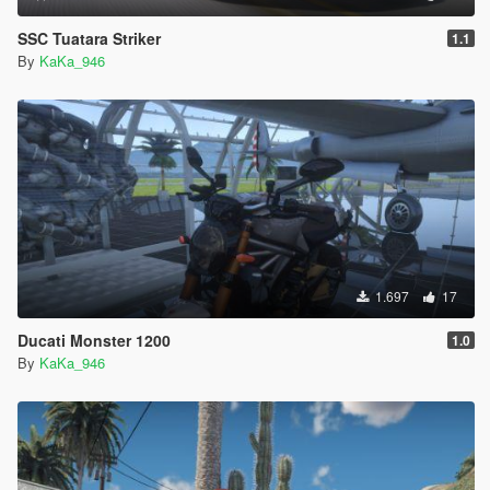
SSC Tuatara Striker
1.1
By
KaKa_946
1.697
17
Ducati Monster 1200
1.0
By
KaKa_946