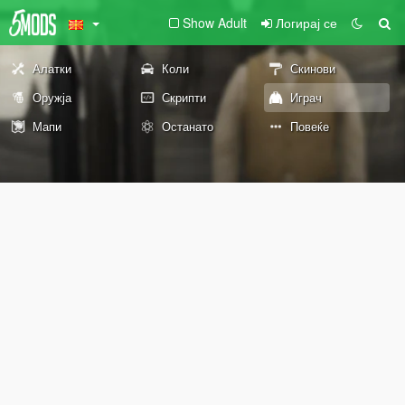
Show Adult
Логирај се
Алатки
Коли
Скинови
Оружја
Скрипти
Играч
Мапи
Останато
Повеќе