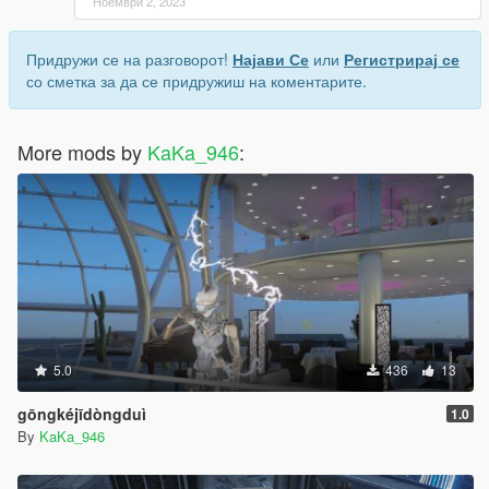
Ноември 2, 2023
Придружи се на разговорот!
Најави Се
или
Регистрирај се
со сметка за да се придружиш на коментарите.
More mods by
KaKa_946
:
5.0
436
13
gōngkéjīdòngduì
1.0
By
KaKa_946