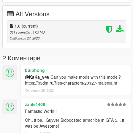
-Do it!
Wishing you a pleasant game
All Versions
Magic modified EVA recommends using JulioNIB's Diamond or
Godzilla modules
Wishing you a pleasant game
1.0
(current)
BliBli: https://space.bilibili.com/441638812
381 симнато
, 17,5 MB
QQ skirt: 837711507
Октомври 27, 2023
Share some free and fun MODs from time to time, welcome
free prostitution
Thank you for your support!!!
2 Коментари
buiphong
@KaKa_946
Can you make mods with this model?
https://p3dm.ru/files/characters/20127-malenia.ht
Октомври 29, 2023
zxtile1408
Fantastic Work!!!
Oh.. if be.. Guyver Bioboosted armor be in GTA 5... it
was be Awesome!