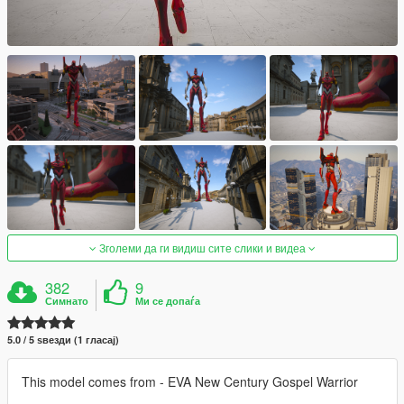
Зголеми да ги видиш сите слики и видеа
382
9
Симнато
Ми се допаѓа
5.0 / 5 ѕвезди (1 гласај)
This model comes from - EVA New Century Gospel Warrior