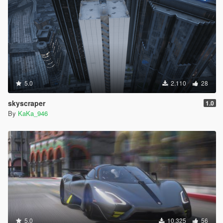
5.0
2.110
28
skyscraper
1.0
By
KaKa_946
5.0
10.325
56