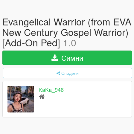
Evangelical Warrior (from EVA
New Century Gospel Warrior)
[Add-On Ped]
1.0
Симни
Сподели
KaKa_946