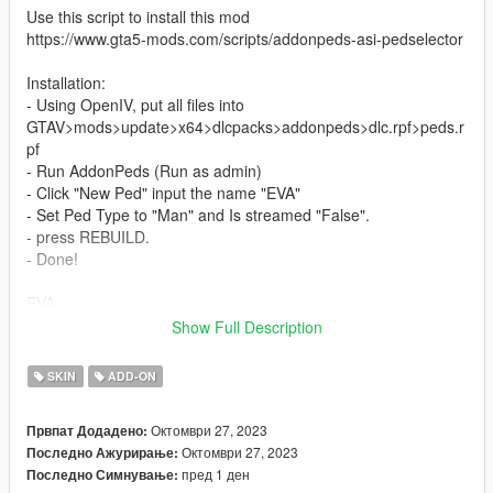
Use this script to install this mod
https://www.gta5-mods.com/scripts/addonpeds-asi-pedselector
Installation:
- Using OpenIV, put all files into
GTAV>mods>update>x64>dlcpacks>addonpeds>dlc.rpf>peds.r
pf
- Run AddonPeds (Run as admin)
- Click "New Ped" input the name "EVA"
- Set Ped Type to "Man" and Is streamed "False".
- press REBUILD.
- Done!
EVA--
Installation tutorial:
Show Full Description
Installation:
-Using OpenIV, place all files in
SKIN
ADD-ON
GTAV>mods>update>x64>dlcpacks>adddonfeeds>dlc.
rpf>peds. rpf
Октомври 27, 2023
Првпат Додадено:
-Click on 'New Pede' and enter the name 'EVA'.
Октомври 27, 2023
Последно Ажурирање:
-Set the PED type to "Man" and the flow to "false".
пред 1 ден
Последно Симнување:
-Press Rebuild.