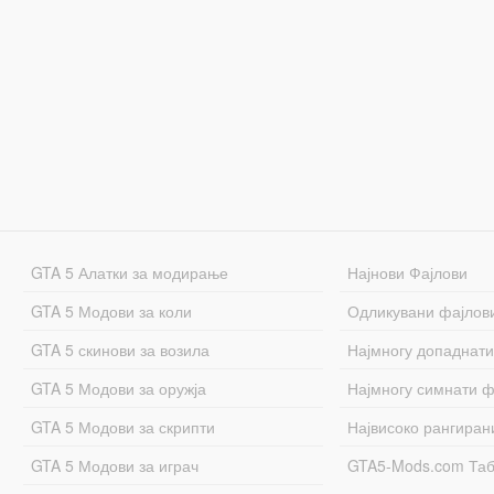
GTA 5 Алатки за модирање
Најнови Фајлови
GTA 5 Модови за коли
Одликувани фајлов
GTA 5 скинови за возила
Најмногу допаднати
GTA 5 Модови за оружја
Најмногу симнати ф
GTA 5 Модови за скрипти
Највисоко рангиран
GTA 5 Модови за играч
GTA5-Mods.com Та