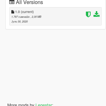
All Versions
1.0
(current)
1.797 симнато
, 2,35 MB
Јули 30, 2020
More mods by
Legestar
: