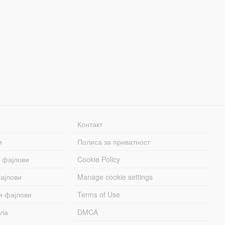
Контакт
и
Полиса за приватност
 фајлови
Cookie Policy
ајлови
Manage cookie settings
и фајлови
Terms of Use
бла
DMCA