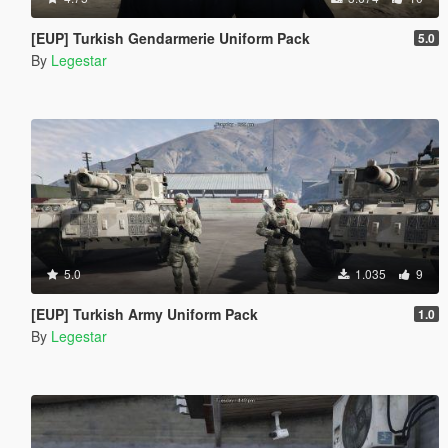
[EUP] Turkish Gendarmerie Uniform Pack
5.0
By
Legestar
5.0
1.035
9
[EUP] Turkish Army Uniform Pack
1.0
By
Legestar