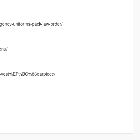
gency-uniforms-pack-law-order/
enu/
up-vest%EF%BC%86earpiece/