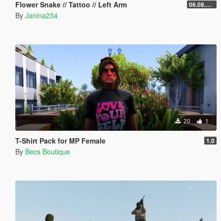
Flower Snake // Tattoo // Left Arm
06.08.2026
By
Janina234
20
1
T-Shirt Pack for MP Female
1.0
By
Becs Boutique