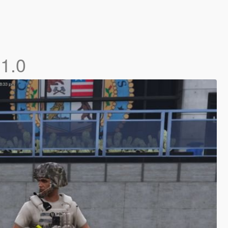
k
1.0