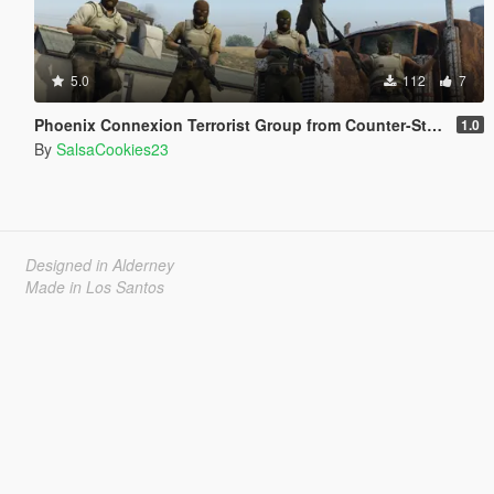
5.0
112
7
Phoenix Connexion Terrorist Group from Counter-Strike: Global Offensive (Shattered Web + Broken Fang skins included)
1.0
By
SalsaCookies23
Designed in Alderney
Made in Los Santos