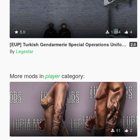
5.0
1.064
4
[EUP] Turkish Gendarmerie Special Operations Uniform Pack
2.0
By
Legestar
More mods in
category:
player
51
2