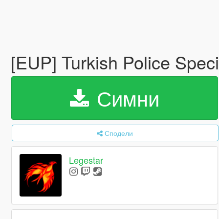
[EUP] Turkish Police Spec
Симни
Сподели
Legestar