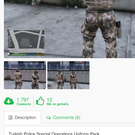
1.797
12
Симнато
Ми се допаѓа
Description
Comments (8)
Turkish Police Special Operations Uniform Pack