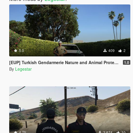
5.0
409
2
[EUP] Turkish Gendarmerie Nature and Animal Protection Team
1.0
By
Legestar
4.75
3.674
10