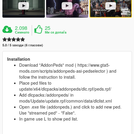
2.098
25
Симнато
Ми се допаѓа
5.0 / 5 ѕвезди (6 гласови)
Installation
Download "AddonPeds" mod ( https://www.gta5-
mods.com/scripts/addonpeds-asi-pedselector ) and
follow the instruction to install.
Place ped files to
update/x64/dlcpacks/addonpeds/dlc.rpf/peds.rpf/
Add dlcpacks:/addonpeds/ in
mods/Update/update.rpf/common/data/dlclist.xml
Open .exe file (addonpeds.) and click to add new ped.
Use "streamed ped" - "False".
In game use L to show ped list.