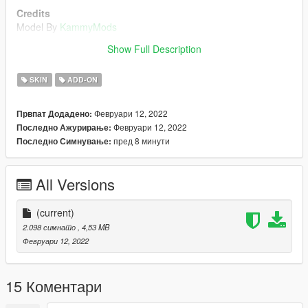
Credits
Model By
KammyMods
Show Full Description
Changelog:
1.0
SKIN
ADD-ON
- Public Release!
Февруари 12, 2022
Првпат Додадено:
Февруари 12, 2022
Последно Ажурирање:
пред 8 минути
Последно Симнување:
All Versions
(current)
2.098 симнато
, 4,53 MB
Февруари 12, 2022
15 Коментари