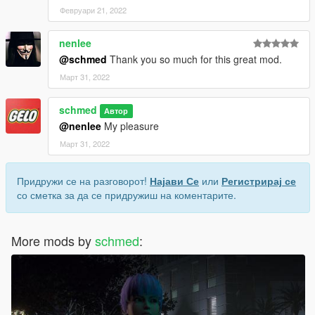
Февруари 21, 2022
nenlee
@schmed
Thank you so much for this great mod.
Март 31, 2022
schmed
Автор
@nenlee
My pleasure
Март 31, 2022
Придружи се на разговорот!
Најави Се
или
Регистрирај се
со сметка за да се придружиш на коментарите.
More mods by
schmed
: