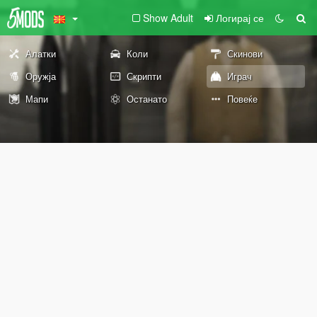
Show Adult
Логирај се
Алатки
Коли
Скинови
Оружја
Скрипти
Играч
Мапи
Останато
Повеќе