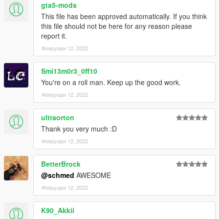
gta5-mods
This file has been approved automatically. If you think
this file should not be here for any reason please
report it.
Февруари 12, 2022
Smi13m0r3_0ff10
You're on a roll man. Keep up the good work.
Февруари 12, 2022
ultraorton
Thank you very much :D
Февруари 12, 2022
BetterBrock
@schmed
AWESOME
Февруари 12, 2022
K90_Akkii