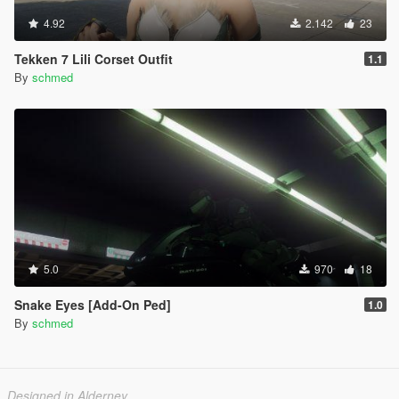
4.92
2.142
23
Tekken 7 Lili Corset Outfit
1.1
By
schmed
5.0
970
18
Snake Eyes [Add-On Ped]
1.0
By
schmed
Designed in Alderney