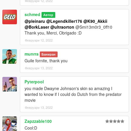
Февруари 12, 2022
schmed
Автор
@pleinaru
@Legendkiller176
@K90_Akkii
@BorkLaser
@ultraorton
@Smi13m0r3_0ff10
Thank you, Merci, Obrigado :D
Февруари 12, 2022
munrra
Баниран
Guile fornite, thank you
Февруари 13, 2022
Pyterpool
you made Dwayne Johnson's skin so amazing I
wanted to know if I could do Dutch from the predator
movie
Февруари 13, 2022
Zapzzable100
Cool:D