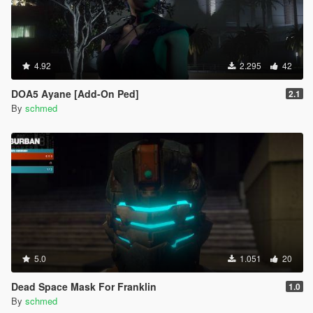
4.92
2.295
42
DOA5 Ayane [Add-On Ped]
2.1
By
schmed
5.0
1.051
20
Dead Space Mask For Franklin
1.0
By
schmed