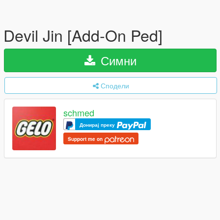
Devil Jin [Add-On Ped]
Симни
Сподели
schmed
Донирај преку
Support me on