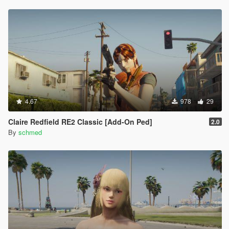
4.67
978
29
Claire Redfield RE2 Classic [Add-On Ped]
2.0
By
schmed