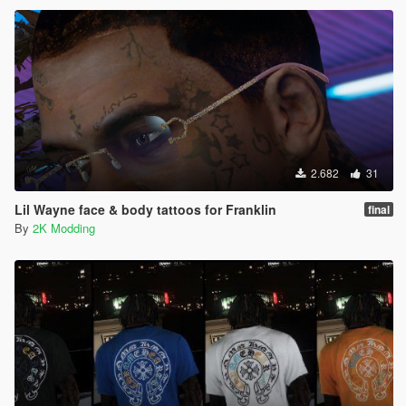
2.682
31
Lil Wayne face & body tattoos for Franklin
final
By
2K Modding