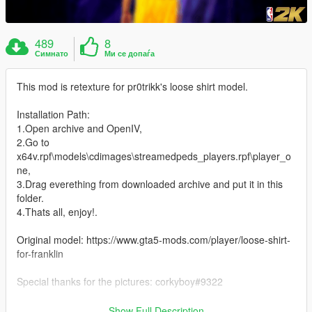
489
8
Симнато
Ми се допаѓа
This mod is retexture for pr0trikk's loose shirt model.
Installation Path:
1.Open archive and OpenIV,
2.Go to
x64v.rpf\models\cdimages\streamedpeds_players.rpf\player_o
ne,
3.Drag everething from downloaded archive and put it in this
folder.
4.Thats all, enjoy!.
Original model: https://www.gta5-mods.com/player/loose-shirt-
for-franklin
Special thanks for the pictures: corkyboy#9322
Thanks for downloading my mod. :)
Show Full Description