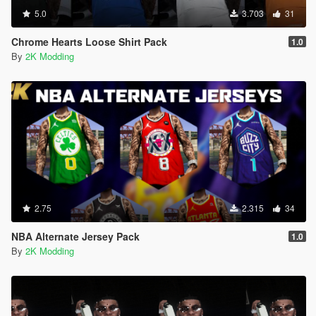
5.0
3.703
31
Chrome Hearts Loose Shirt Pack
1.0
By
2K Modding
2.75
2.315
34
NBA Alternate Jersey Pack
1.0
By
2K Modding