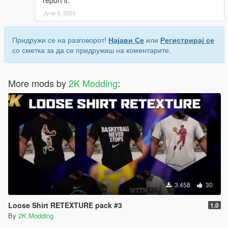
Јули 9, 2023
Придружи се на разговорот!
Најави Се
или
Регистрирај се
со сметка за да се придружиш на коментарите.
More mods by
2K Modding
:
3.458
30
Loose Shirt RETEXTURE pack #3
1.0
By
2K Modding