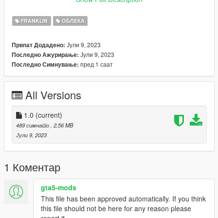
Join our discord server: https://discord.gg/jnFrZ64aAt
FRANKLIN
ОБЛЕКА
Јули 9, 2023
Првпат Додадено:
Јули 9, 2023
Последно Ажурирање:
пред 1 саат
Последно Симнување:
All Versions
1.0
(current)
489 симнато
, 2,56 MB
Јули 9, 2023
1 Коментар
gta5-mods
This file has been approved automatically. If you think
this file should not be here for any reason please
report it.