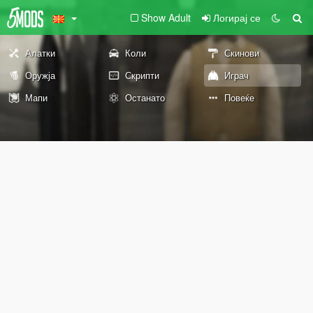
Show Adult
Логирај се
Алатки
Коли
Скинови
Оружја
Скрипти
Играч
Мапи
Останато
Повеќе