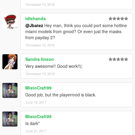
Октомври 10, 2016
idlehands
@Jbatez
Hey man, think you could port some hotline
miami models from gmod? Or even just the masks
from payday 2?
Октомври 10, 2016
Sandra linson
Very awesome!! Good work!!(:
Октомври 10, 2016
MistoCraft99
Good job, but the playermod is black.
Јули 16, 2017
MistoCraft99
Is dark*
Јули 21, 2017