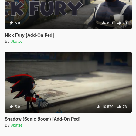
5.0
621
20
Nick Fury [Add-On Ped]
By
Jbatez
5.0
10.579
78
Shadow (Sonic Boom) [Add-On Ped]
By
Jbatez