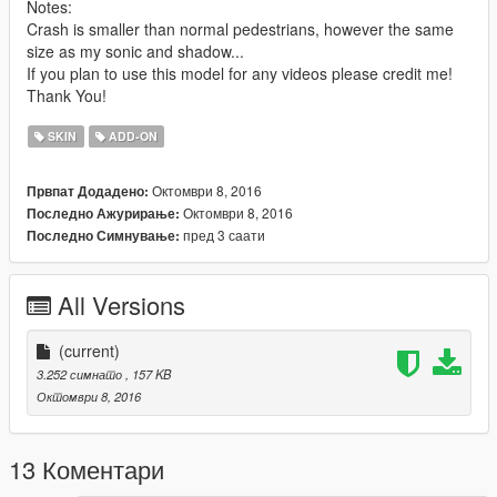
Notes:
Crash is smaller than normal pedestrians, however the same
size as my sonic and shadow...
If you plan to use this model for any videos please credit me!
Thank You!
SKIN
ADD-ON
Октомври 8, 2016
Првпат Додадено:
Октомври 8, 2016
Последно Ажурирање:
пред 3 саати
Последно Симнување:
All Versions
(current)
3.252 симнато
, 157 KB
Октомври 8, 2016
13 Коментари