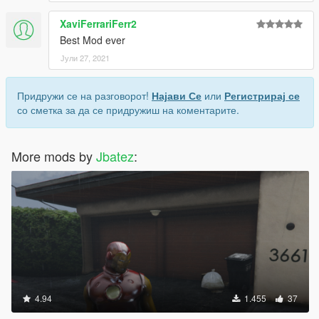
XaviFerrariFerr2
Best Mod ever
Јули 27, 2021
Придружи се на разговорот!
Најави Се
или
Регистрирај се
со сметка за да се придружиш на коментарите.
More mods by
Jbatez
:
4.94
1.455
37