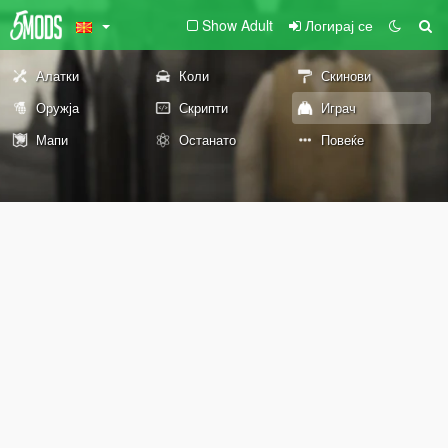
Show Adult
Логирај се
Алатки
Коли
Скинови
Оружја
Скрипти
Играч
Мапи
Останато
Повеќе