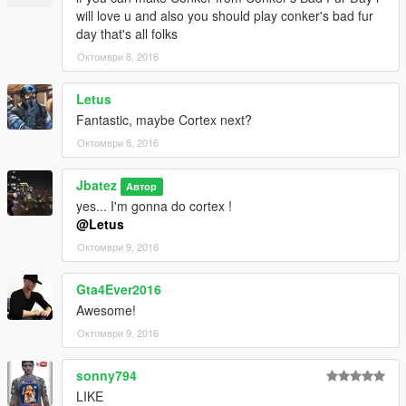
will love u and also you should play conker's bad fur
day that's all folks
Октомври 8, 2016
Letus
Fantastic, maybe Cortex next?
Октомври 8, 2016
Jbatez
Автор
yes... I'm gonna do cortex !
@Letus
Октомври 9, 2016
Gta4Ever2016
Awesome!
Октомври 9, 2016
sonny794
LIKE