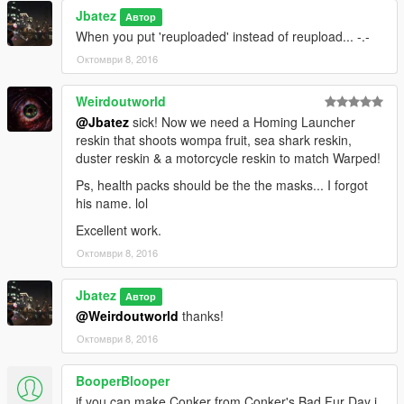
Jbatez
Автор
When you put 'reuploaded' instead of reupload... -.-
Октомври 8, 2016
Weirdoutworld
@Jbatez
sick! Now we need a Homing Launcher
reskin that shoots wompa fruit, sea shark reskin,
duster reskin & a motorcycle reskin to match Warped!
Ps, health packs should be the the masks... I forgot
his name. lol
Excellent work.
Октомври 8, 2016
Jbatez
Автор
@Weirdoutworld
thanks!
Октомври 8, 2016
BooperBlooper
if you can make Conker from Conker's Bad Fur Day i