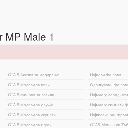
for MP Male
1
GTA 5 Алатки за модирање
Најнови Фајлови
GTA 5 Модови за коли
Одликувани фајлов
GTA 5 скинови за возила
Најмногу допаднати
GTA 5 Модови за оружја
Најмногу симнати ф
GTA 5 Модови за скрипти
Највисоко рангиран
GTA 5 Модови за играч
GTA5-Mods.com Та