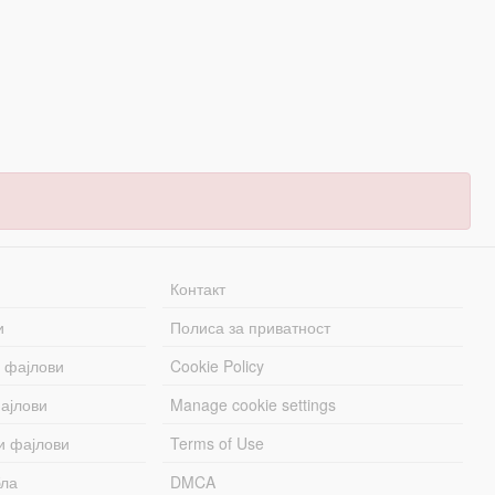
Контакт
и
Полиса за приватност
 фајлови
Cookie Policy
ајлови
Manage cookie settings
и фајлови
Terms of Use
бла
DMCA