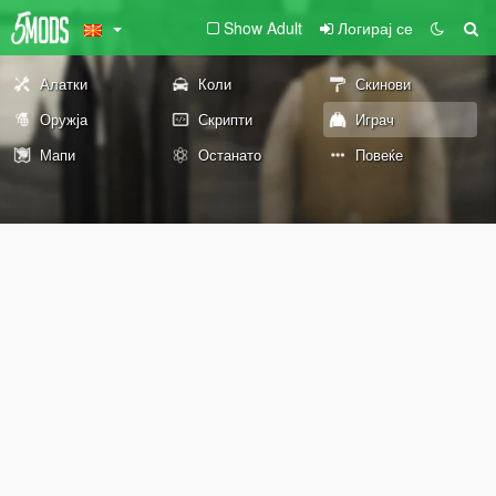
Show Adult
Логирај се
Алатки
Коли
Скинови
Оружја
Скрипти
Играч
Мапи
Останато
Повеќе