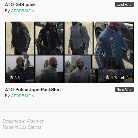
ATO-G4S-pack
Last version
By
ATODESIGN
5.0
478
4
ATO-PoliceUpperPackShirt
New Version
By
ATODESIGN
Designed in Alderney
Made in Los Santos