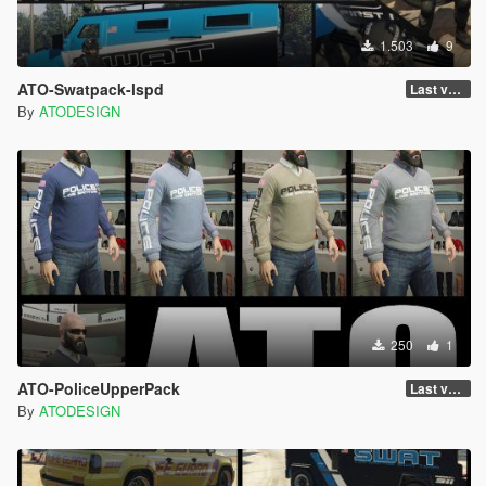
1.503
9
ATO-Swatpack-lspd
Last version
By
ATODESIGN
250
1
ATO-PoliceUpperPack
Last version
By
ATODESIGN