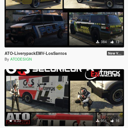
384
13
ATO-LiverypackEMV-LosSantos
New Version
By
ATODESIGN
4.33
951
16